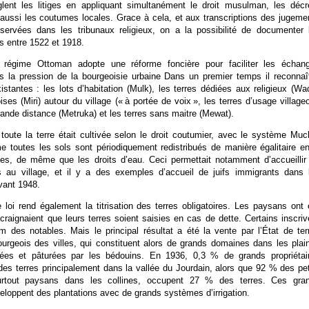
glent les litiges en appliquant simultanément le droit musulman, les décr
aussi les coutumes locales. Grace à cela, et aux transcriptions des jugeme
servées dans les tribunaux religieux, on a la possibilité de documenter 
s entre 1522 et 1918.
 régime Ottoman adopte une réforme foncière pour faciliter les échan
 la pression de la bourgeoisie urbaine Dans un premier temps il reconnaî
istantes : les lots d’habitation (Mulk), les terres dédiées aux religieux (Waq
oises (Miri) autour du village (« à portée de voix », les terres d’usage villageo
rande distance (Metruka) et les terres sans maitre (Mewat).
 toute la terre était cultivée selon le droit coutumier, avec le système Muc
 toutes les sols sont périodiquement redistribués de manière égalitaire en
lles, de même que les droits d’eau. Ceci permettait notamment d’accueillir
au village, et il y a des exemples d’accueil de juifs immigrants dans 
ant 1948.
 loi rend également la titrisation des terres obligatoires. Les paysans ont 
s craignaient que leurs terres soient saisies en cas de dette. Certains inscriv
m des notables. Mais le principal résultat a été la vente par l’État de ter
urgeois des villes, qui constituent alors de grands domaines dans les plai
pées et pâturées par les bédouins. En 1936, 0,3 % de grands propriétai
es terres principalement dans la vallée du Jourdain, alors que 92 % des pet
 surtout paysans dans les collines, occupent 27 % des terres. Ces gra
veloppent des plantations avec de grands systèmes d’irrigation.