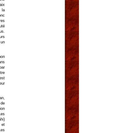
aix
 la
onc
es
uté
us.
urs
 un
non
ans
par
tre
est
eur
an,
 de
ion
Les
hi)
et
Les