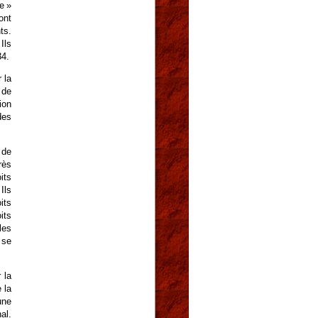
e »
ont
ts.
Ils
34.
 la
 de
ion
des
 de
rès
its
Ils
its
its
les
 se
 la
 la
une
al.