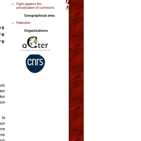
Fight against the
privatisation of commons
Geographical area
Palestine
es
Organizations
re
re
uis
ues
des
ion
 le
aux
rre
es
ans