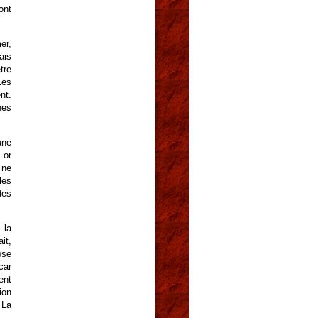
ont
er,
ais
tre
Les
nt.
nes
une
 or
 ne
les
des
 la
it,
ose
car
ent
ion
 La