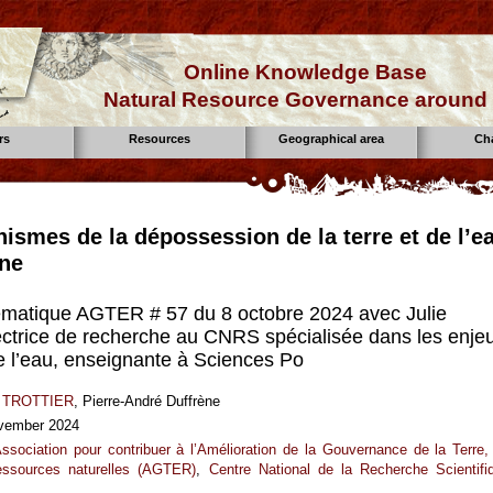
Online Knowledge Base
Natural Resource Governance around 
rs
Resources
Geographical area
Ch
ismes de la dépossession de la terre et de l’e
ine
matique AGTER # 57 du 8 octobre 2024 avec Julie
irectrice de recherche au CNRS spécialisée dans les enje
de l’eau, enseignante à Sciences Po
e TROTTIER
, Pierre-André Duffrène
vember 2024
ssociation pour contribuer à l’Amélioration de la Gouvernance de la Terre,
essources naturelles (AGTER)
,
Centre National de la Recherche Scientifi