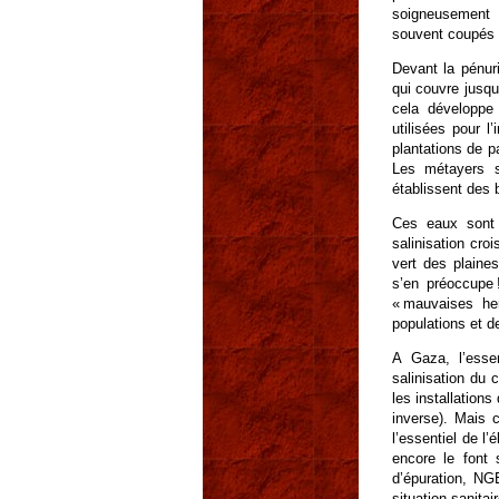
soigneusement é
souvent coupés 
Devant la pénur
qui couvre jusqu
cela développe 
utilisées pour l’
plantations de p
Les métayers s
établissent des 
Ces eaux sont c
salinisation cro
vert des plaine
s’en préoccupe 
« mauvaises her
populations et d
A Gaza, l’esse
salinisation du c
les installation
inverse). Mais c
l’essentiel de l’
encore le font 
d’épuration, N
situation sanitai