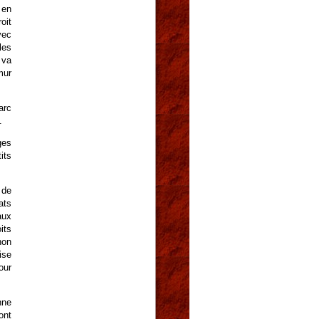
 en
oit
vec
les
 va
mur
arc
.
ges
its
 de
ats
aux
its
non
ise
our
nne
ont