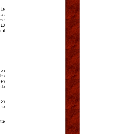
 Le
ait
ait
 18
 il
ion
des
 en
 de
ion
ème
tte