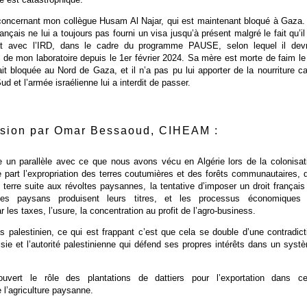
concernant mon collègue Husam Al Najar, qui est maintenant bloqué à Gaza.
nçais ne lui a toujours pas fourni un visa jusqu’à présent malgré le fait qu’il 
at avec l’IRD, dans le cadre du programme PAUSE, selon lequel il devr
in de mon laboratoire depuis le 1er février 2024. Sa mère est morte de faim le
ait bloquée au Nord de Gaza, et il n’a pas pu lui apporter de la nourriture car
ud et l’armée israélienne lui a interdit de passer.
sion par Omar Bessaoud, CIHEAM :
re un parallèle avec ce que nous avons vécu en Algérie lors de la colonisat
e part l’expropriation des terres coutumières et des forêts communautaires, 
 terre suite aux révoltes paysannes, la tentative d’imposer un droit français
les paysans produisent leurs titres, et les processus économiques
 les taxes, l’usure, la concentration au profit de l’agro-business.
 palestinien, ce qui est frappant c’est que cela se double d’une contradict
sie et l’autorité palestinienne qui défend ses propres intérêts dans un syst
ouvert le rôle des plantations de dattiers pour l’exportation dans ce
l’agriculture paysanne.