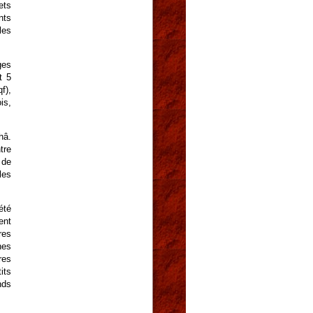
ets
nts
les
ges
t 5
f),
is,
hâ.
tre
 de
les
été
ent
res
nes
res
its
nds