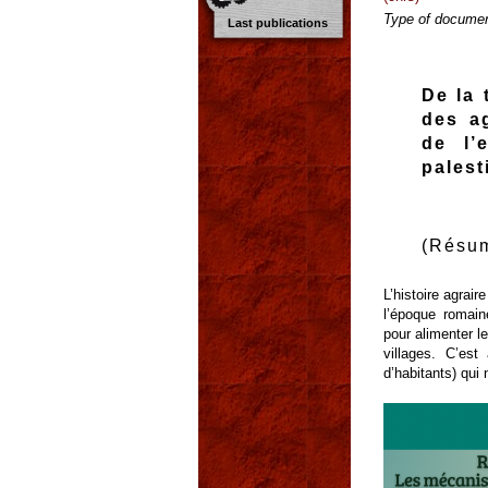
Type of documen
Last publications
De la
des ag
de l’
palest
(Résum
L’histoire agrai
l’époque romain
pour alimenter l
villages. C’es
d’habitants) qui