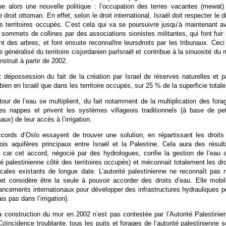
e alors une nouvelle politique : l’occupation des terres vacantes (mewat)
 droit ottoman. En effet, selon le droit international, Israël doit respecter le dr
s territoires occupés. C’est cela qui va se poursuivre jusqu’à maintenant a
 sommets de collines par des associations sionistes militantes, qui font fuir 
nt des arbres, et font ensuite reconnaître leursdroits par les tribunaux. Ceci
 généralisé du territoire cisjordanien parIsraël et contribue à la sinuosité du 
struit à partir de 2002.
 dépossession du fait de la création par Israel de réserves naturelles et p
ien en Israël que dans les territoire occupés, sur 25 % de la superficie totale
our de l’eau se multiplient, du fait notamment de la multiplication des fora
es nappes et privent les systèmes villageois traditionnels (à base de pet
aux) de leur accès à l’irrigation.
cords d’Oslo essayent de trouver une solution, en répartissant les droits
is aquifères principaux entre Israël et la Palestine. Cela aura des résult
, car cet accord, négocié par des hydrologues, confie la gestion de l’eau 
ité palestinienne côté des territoires occupés) et méconnait totalement les dro
locales existants de longue date. L’autorité palestinienne ne reconnaît pas 
 et considère être la seule à pouvoir accorder des droits d’eau. Elle mobil
ancements internationaux pour développer des infrastructures hydrauliques p
is pas dans l’irrigation).
a construction du mur en 2002 n’est pas contestée par l’Autorité Palestinie
oïncidence troublante, tous les puits et forages de l’autorité palestinienne s