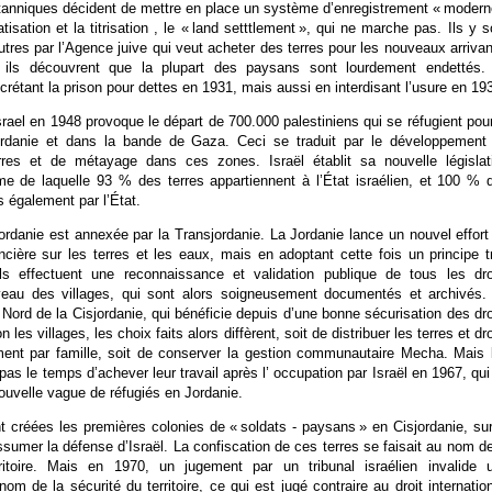
itanniques décident de mettre en place un système d’enregistrement « modern
tisation et la titrisation , le « land setttlement », qui ne marche pas. Ils y s
tres par l’Agence juive qui veut acheter des terres pour les nouveaux arrivan
 ils découvrent que la plupart des paysans sont lourdement endettés. 
crétant la prison pour dettes en 1931, mais aussi en interdisant l’usure en 19
rael en 1948 provoque le départ de 700.000 palestiniens qui se réfugient pour
ordanie et dans la bande de Gaza. Ceci se traduit par le développement
rres et de métayage dans ces zones. Israël établit sa nouvelle législat
rme de laquelle 93 % des terres appartiennent à l’État israélien, et 100 % 
 également par l’État.
ordanie est annexée par la Transjordanie. La Jordanie lance un nouvel effort
oncière sur les terres et les eaux, mais en adoptant cette fois un principe t
ils effectuent une reconnaissance et validation publique de tous les dro
veau des villages, qui sont alors soigneusement documentés et archivés. 
rd de la Cisjordanie, qui bénéficie depuis d’une bonne sécurisation des dro
 les villages, les choix faits alors diffèrent, soit de distribuer les terres et dro
ment par famille, soit de conserver la gestion communautaire Mecha. Mais 
 pas le temps d’achever leur travail après l’ occupation par Israël en 1967, qui
nouvelle vague de réfugiés en Jordanie.
 créées les premières colonies de « soldats - paysans » en Cisjordanie, sur
assumer la défense d’Israël. La confiscation de ces terres se faisait au nom de
ritoire. Mais en 1970, un jugement par un tribunal israélien invalide 
nom de la sécurité du territoire, ce qui est jugé contraire au droit internation