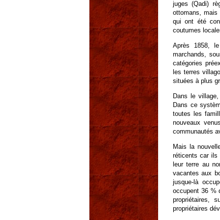
juges (Qadi) rè
ottomans, mais 
qui ont été con
coutumes locale
Après 1858, le
marchands, sous
catégories préex
les terres villag
situées à plus g
Dans le village,
Dans ce système
toutes les fami
nouveaux venus 
communautés av
Mais la nouvelle
réticents car il
leur terre au no
vacantes aux bo
jusque-là occu
occupent 36 % d
propriétaires,
propriétaires dé