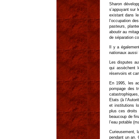
Sharon développ
s’appuyant sur le
existant dans le
l’occupation des
pasteurs, plante
aboutir au mitage
de séparation con
Il y a également
nationaux aussi b
Les disputes aut
qui assèchent l
réservoirs et can
En 1995, les ac
pompage des tro
catastrophiques
Etats (à l’Autor
et institutions 
plus ces droits
beaucoup de fin
l’eau potable (ma
Curieusement, l
pendant un an. C