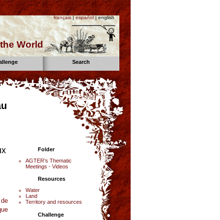
français
|
español
| english
the World
allenge
Search
au
ux
Folder
AGTER’s Thematic
Meetings - Videos
Resources
Water
Land
 de
Territory and resources
que
Challenge