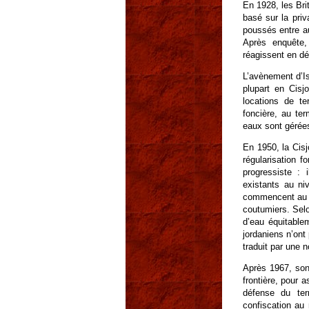
En 1928, les Br
basé sur la priva
poussés entre au
Après enquête,
réagissent en dé
L’avènement d’Is
plupart en Cisj
locations de te
foncière, au te
eaux sont gérées
En 1950, la Cisj
régularisation f
progressiste : 
existants au ni
commencent au No
coutumiers. Selon
d’eau équitable
jordaniens n’ont
traduit par une 
Après 1967, sont
frontière, pour 
défense du ter
confiscation au 