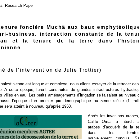
t:
Research Paper
 tenure foncière Muchâ aux baux emphytéotiqu
ri-business, interaction constante de la tenu
eau et la tenure de la terre dans l’histoi
inienne
é de l’intervention de Julie Trottier)
re palestinienne est longue et complexe, nous allons essayer de la retracer dep
e. A cette époque, furent construites de grandes infrastructures hydrauliq
es villes en eau. Les petits aménagements d’irrigation se faisaient au niveau 
t aussi l’époque d’un premier pic démographique au 5eme siècle (1 mill
 ne sera atteint à nouveau qu’après 1950.
Après les invasions arabes,
Calife Omar a interdit 
arabes d’acquérir de la te
dans les territoir
nouvellement conquis. S