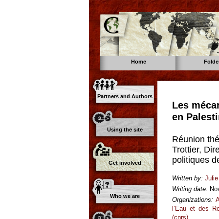
Home
Folde
Partners and Authors
Les mécan
en Palest
Using the site
Réunion thé
Trottier, D
politiques 
Get involved
Written by:
Juli
Writing date:
No
Who we are
Organizations:
A
l’Eau et des R
(cnrs)