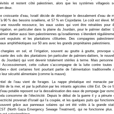
vités et restent côté palestinien, alors que les systèmes villageois s
en deux.
ie croissante d’eau, Israël décide de développer le dessalement d’eau de m
’à 90 % des besoins israéliens, et 57 % en Cisjordanie. Le coût est élevé. M
une nouvelle ressource, les eaux usées qui vont être retraitées pour ê
irrigation, en particulier dans la plaine du Jourdain, pour le palmier dattier. 
almier dattier aussi bien palestiniennes qu’israéliennes s’étendent régulièreme
ont expulsés et les plantations clôturées. Des compagnies palestinien
baux amphithéotiques sur 50 ans avec les grands propriétaires palestiniens.
hargées en sel, et l’irrigation, souvent au goutte à goutte, provoque 
issante des sols des plantations (en particulier de palmiers-dattiers, le nouvel
s du Jourdain) qui vont devenir totalement stériles à terme. Mais personne
! Accessoirement, cette culture s’accompagne de la lutte contre toutes 
bes » dont certaines font pourtant partie de l’alimentation traditionnelle 
e leur sécurité alimentaire (comme la mauve).
ntiel de l’eau vient de forages. La nappe phréatique est menacée par
ôté de la mer, et par la pollution par les intrants agricoles côté Est. De ce fa
s d’eau potable reposent sur la dessalinisation des eaux de pompage (par osm
ela consomme de l’électricité. Depuis le début de la guerre il y a pénurie 
électricité provenait d’Israël qui l’a coupée, et les quelques puits qui fonctionn
souvent grâce aux panneaux solaires qui ont été volés à la grande stat
GEST (North Gaza Emergency Sewage Treatment), qui ne fonctionne plus.
re est catastrophique.