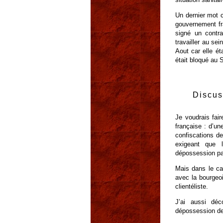
Un dernier mot 
gouvernement fra
signé un contr
travailler au se
Aout car elle ét
était bloqué au S
Discus
Je voudrais fai
française : d’un
confiscations de
exigeant que 
dépossession par
Mais dans le cas
avec la bourgeoi
clientéliste.
J’ai aussi déc
dépossession de 