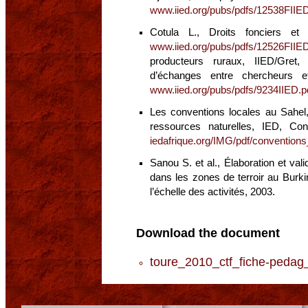
www.iied.org/pubs/pdfs/12538FIIED
Cotula L., Droits fonciers e
www.iied.org/pubs/pdfs/12526FIIED
producteurs ruraux, IIED/Gret,
d’échanges entre chercheurs 
www.iied.org/pubs/pdfs/9234IIED.p
Les conventions locales au Sahel
ressources naturelles, IED, Co
iedafrique.org/IMG/pdf/conventions
Sanou S. et al., Élaboration et val
dans les zones de terroir au Burki
l’échelle des activités, 2003.
Download the document
toure_2010_ctf_fiche-pedag_