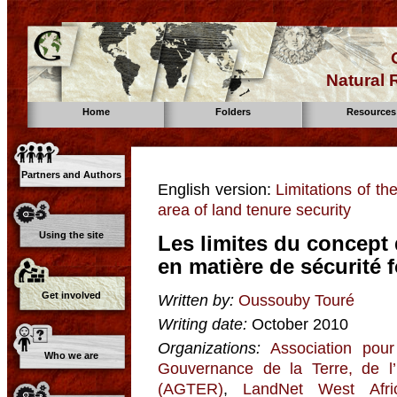
Natural
Home
Folders
Resources
Partners and Authors
English version:
Limitations of th
area of land tenure security
Using the site
Les limites du concept 
en matière de sécurité 
Get involved
Written by:
Oussouby Touré
Writing date:
October 2010
Organizations:
Association pour
Who we are
Gouvernance de la Terre, de l
(AGTER)
,
LandNet West Afri