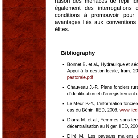
raison des menaces de repli ide
également des interrogations 
conditions à promouvoir pour é
avantages liés aux conventions 
élites.
Bibliography
Bonnet B. et al., Hydraulique et s
Appui à la gestion locale, Iram, 2
pastorale.pdf
Chauveau J.-P., Plans fonciers rur
d’identification et d’enregistrement
Le Meur P.-Y., L’information fonci
cas du Bénin, IIED, 2008.
www.iied
Diarra M. et al., Femmes sans ter
décentralisation au Niger, IIED, 20
Djiré M., Les paysans maliens ex