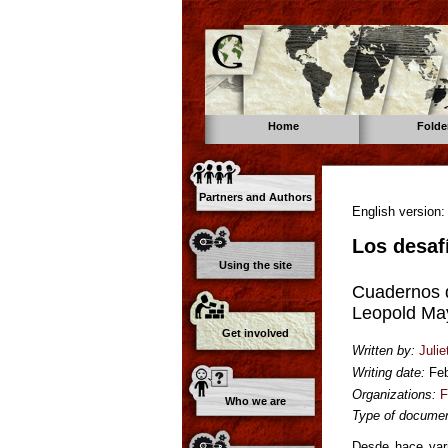
Home
Folde
Partners and Authors
English version
Los desafí
Using the site
Cuadernos d
Leopold Ma
Get involved
Written by:
Julie
Writing date:
Fe
Organizations:
F
Who we are
Type of documen
Desde hace vari