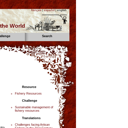
français
|
español
| english
the World
allenge
Search
Resource
Fishery Resources
Challenge
Sustainable management of
fishery resources
Translations
Challenges facing Artisan
nto
Fishery in the 21st Century