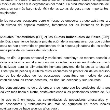
s stocks de peces y la degradación del medio. La productividad comercial de 
entra en su más bajo nivel, 75% de las zonas de pesca más importantes 
eexplotadas.
de los recursos pesqueros corre el riesgo de empeorar ya que asistimos a 
ión privada del espacio marítimo, fomentada por los intereses de la pe
ividuales Transferibles
(CIT) et las
Cuotas Individuales de Pesca
(CIP)
te lógica que tiende hacia la privatización de la materia viva. Los que contro
 pesca se han convertido en propietarios de la riqueza piscatoria de los océan
rmaba parte de los bienes de uso público.
oy en día, la pesca artesanal y tradicional contribuye de manera esencial a
ntaria y a la vida social y econónomica de las regiones en dónde se practi
o utilizado para la alimentación humana proviene de la pesca artesanal
 Este tipo de pesca que utiliza otros esquemas de protección de los recurso
nto de los derechos de los pescadores, constituye un modelo de gest
stenible para las zonas costeras, los ríos, los océanos y sus recursos.
os consumidores no deja de crecer y se teme que los productos de la pe
ada vez más hacia el Norte, desfavoreciendo a las poblaciones pobres del Sur
 lo que está en juego, las comunidades de pescadores artesanales y 
 de pescadores y trabajadores del mar se agruparon en redes locale
movilizan desde hace algunos años para :