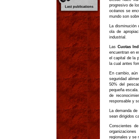
progresivo de lo
Last publications
océanos se encu
mundo son sobr
La disminución 
ola de apropiac
industrial.
Las
Cuotas Ind
encuentran en es
el capital de la
la cual antes fo
En cambio, aún h
seguridad alime
50% del pescad
pequeña escala.
de reconocimie
responsable y so
La demanda de l
sean dirigidos c
Conscientes de
organizaciones
regionales y se 