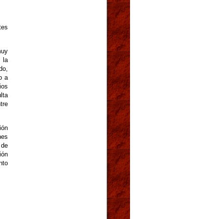
tes
muy
 la
do,
o a
ios
lta
tre
ión
nes
 de
ión
nto