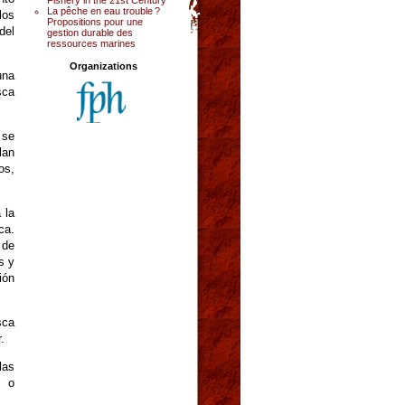
La pêche en eau trouble ?
los
Propositions pour une
del
gestion durable des
ressources marines
Organizations
una
sca
 se
lan
os,
 la
ca.
 de
s y
ión
sca
.
las
s o