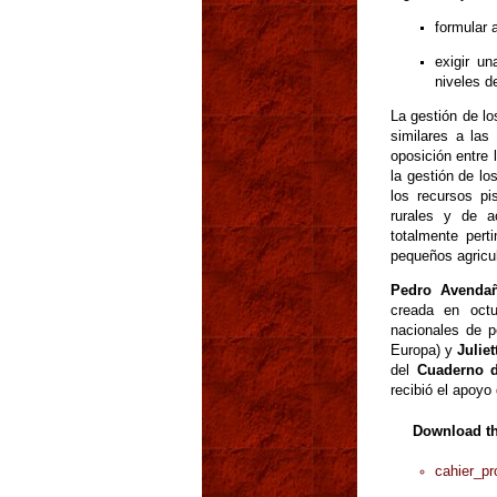
formular 
exigir u
niveles d
La gestión de lo
similares a las
oposición entre 
la gestión de lo
los recursos pi
rurales y de a
totalmente pert
pequeños agricu
Pedro Avenda
creada en octu
nacionales de p
Europa) y
Julie
del
Cuaderno d
recibió el apoyo
Download t
cahier_pr