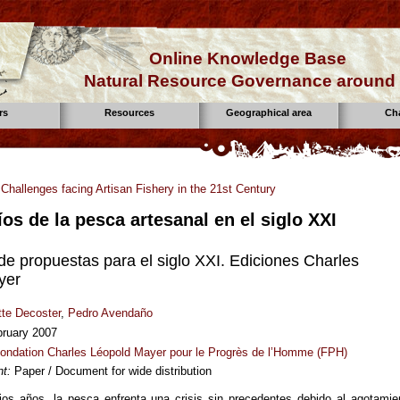
Online Knowledge Base
Natural Resource Governance around 
rs
Resources
Geographical area
Ch
:
Challenges facing Artisan Fishery in the 21st Century
os de la pesca artesanal en el siglo XXI
e propuestas para el siglo XXI. Ediciones Charles
yer
tte Decoster
,
Pedro Avendaño
bruary 2007
ondation Charles Léopold Mayer pour le Progrès de l’Homme (FPH)
t:
Paper / Document for wide distribution
os años, la pesca enfrenta una crisis sin precedentes debido al agotamie