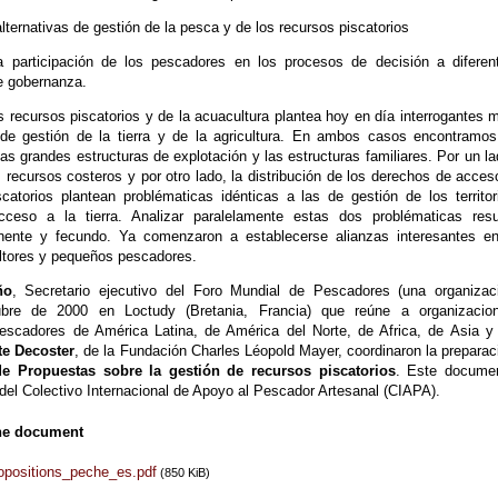
alternativas de gestión de la pesca y de los recursos piscatorios
na participación de los pescadores en los procesos de decisión a diferen
e gobernanza.
s recursos piscatorios y de la acuacultura plantea hoy en día interrogantes 
 de gestión de la tierra y de la agricultura. En ambos casos encontramos
las grandes estructuras de explotación y las estructuras familiares. Por un la
s recursos costeros y por otro lado, la distribución de los derechos de acces
scatorios plantean problématicas idénticas a las de gestión de los territor
cceso a la tierra. Analizar paralelamente estas dos problématicas resu
inente y fecundo. Ya comenzaron a establecerse alianzas interesantes en
ltores y pequeños pescadores.
ño
, Secretario ejecutivo del Foro Mundial de Pescadores (una organizac
bre de 2000 en Loctudy (Bretania, Francia) que reúne a organizacio
escadores de América Latina, de América del Norte, de Africa, de Asia y
tte Decoster
, de la Fundación Charles Léopold Mayer, coordinaron la preparac
e Propuestas sobre la gestión de recursos piscatorios
. Este docume
 del Colectivo Internacional de Apoyo al Pescador Artesanal (CIAPA).
he document
opositions_peche_es.pdf
(850 KiB)