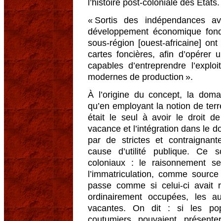
l’histoire post-coloniale des États.
« Sortis des indépendances a
développement économique fondé 
sous-région [ouest-africaine] ont
cartes foncières, afin d’opérer 
capables d’entreprendre l’explo
modernes de production ».
À l’origine du concept, la doman
qu’en employant la notion de terre
était le seul à avoir le droit d
vacance et l’intégration dans le d
par de strictes et contraignant
cause d’utilité publique. Ce 
coloniaux : le raisonnement s
l’immatriculation, comme source 
passe comme si celui-ci avait r
ordinairement occupées, les au
vacantes. On dit : si les pop
coutumiers pouvaient présente