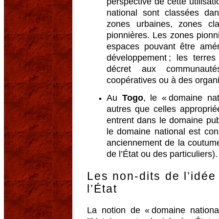
perspective de cette utilisat
national sont classées dan
zones urbaines, zones cla
pionnières. Les zones pion
espaces pouvant être amé
développement ; les terre
décret aux communautés
coopératives ou à des organ
Au
Togo
, le « domaine nat
autres que celles appropriée
entrent dans le domaine publ
le domaine national est cons
anciennement de la coutume 
de l’État ou des particuliers).
Les non-dits de l’idé
l’État
La notion de « domaine nationa