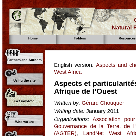
Natural
Home
Folders
Resources
Partners and Authors
English version:
Aspects and cha
West Africa
Using the site
Aspects et particularité
Afrique de l’Ouest
Get involved
Written by:
Gérard Chouquer
Writing date:
January 2011
Organizations:
Association pour
Who we are
Gouvernance de la Terre, de l
(AGTER)
,
LandNet West Afri