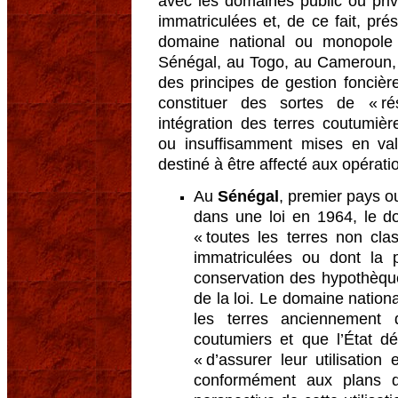
avec les domaines public ou priv
immatriculées et, de ce fait, pr
domaine national ou monopole f
Sénégal, au Togo, au Cameroun, 
des principes de gestion foncièr
constituer des sortes de « ré
intégration des terres coutumiè
ou insuffisamment mises en val
destiné à être affecté aux opérat
Au
Sénégal
, premier pays ou
dans une loi en 1964, le do
« toutes les terres non cl
immatriculées ou dont la p
conservation des hypothèqu
de la loi. Le domaine nation
les terres anciennement 
coutumiers et que l’État d
« d’assurer leur utilisation
conformément aux plans 