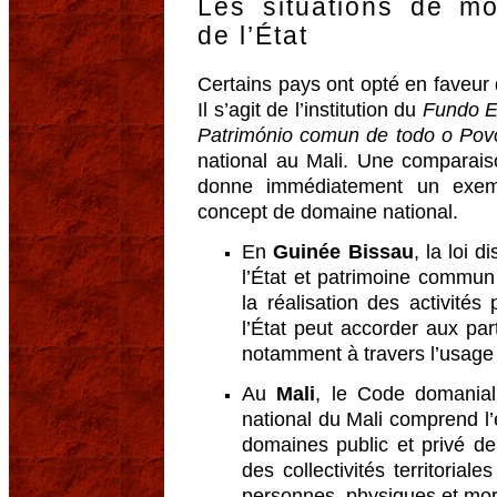
Les situations de mo
de l’État
Certains pays ont opté en faveur 
Il s’agit de l’institution du
Fundo Es
Património comun de todo o Pov
national au Mali. Une comparai
donne immédiatement un exem
concept de domaine national.
En
Guinée Bissau
, la loi 
l’État et patrimoine commun
la réalisation des activités 
l’État peut accorder aux part
notamment à travers l’usag
Au
Mali
, le Code domanial
national du Mali comprend l’
domaines public et privé de 
des collectivités territorial
personnes, physiques et mor