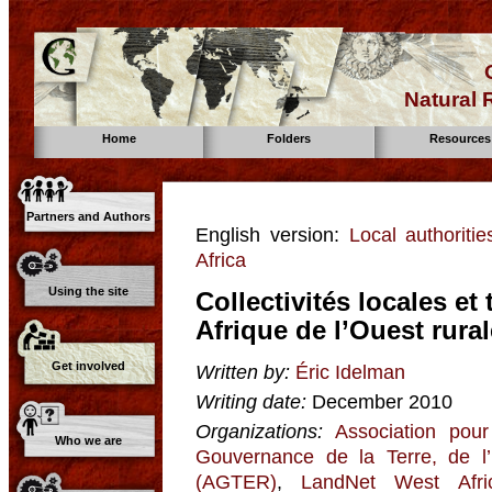
Natural
Home
Folders
Resources
Partners and Authors
English version:
Local authoritie
Africa
Using the site
Collectivités locales et 
Afrique de l’Ouest rural
Get involved
Written by:
Éric Idelman
Writing date:
December 2010
Organizations:
Association pour
Who we are
Gouvernance de la Terre, de l
(AGTER)
,
LandNet West Afri