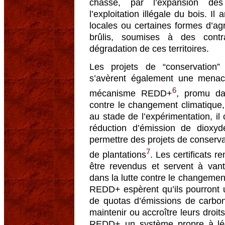
chasse, par l’expansion des
l’exploitation illégale du bois. I
locales ou certaines formes d’agri
brûlis, soumises à des contr
dégradation de ces territoires.
Les projets de “conservation
s’avèrent également une menac
6
mécanisme REDD+
, promu da
contre le changement climatique, 
au stade de l’expérimentation, il 
réduction d’émission de diox
permettre des projets de conserva
7
de plantations
. Les certificats 
être revendus et servent à vante
dans la lutte contre le changemen
REDD+ espèrent qu’ils pourront 
de quotas d’émissions de carbon
maintenir ou accroître leurs droit
REDD+ un système propre à légi