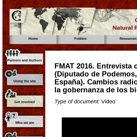
Natural
Home
Folders
Resources
Partners and Authors
FMAT 2016. Entrevista 
(Diputado de Podemos, 
España). Cambios radic
Using the site
la gobernanza de los 
Type of document:
Video
Get involved
Who we are