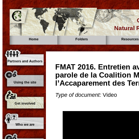
Natural
Home
Folders
Resources
Partners and Authors
FMAT 2016. Entretien a
parole de la Coalition 
l’Accaparement des Ter
Using the site
Type of document:
Video
Get involved
Who we are