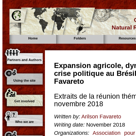
Natural
Home
Folders
Resources
Partners and Authors
Expansion agricole, dy
crise politique au Brés
Favareto
Using the site
Extraits de la réunion th
Get involved
novembre 2018
Written by:
Arilson Favareto
Who we are
Writing date:
November 2018
Organizations:
Association pour