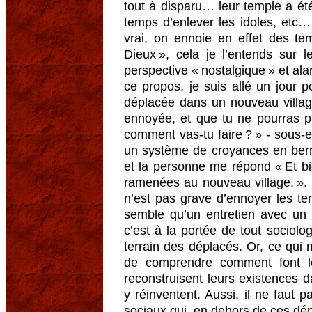
tout à disparu… leur temple a été
temps d’enlever les idoles, etc… »
vrai, on ennoie en effet des te
Dieux », cela je l’entends sur l
perspective « nostalgique » et alar
ce propos, je suis allé un jour 
déplacée dans un nouveau village
ennoyée, et que tu ne pourras plu
comment vas-tu faire ? » - sous-en
un système de croyances en berne
et la personne me répond « Et bien
ramenées au nouveau village. ». 
n’est pas grave d’ennoyer les t
semble qu’un entretien avec un
c’est à la portée de tout sociolo
terrain des déplacés. Or, ce qui
de comprendre comment font le
reconstruisent leurs existences d
y réinventent. Aussi, il ne faut 
sociaux qui, en dehors de ces dé