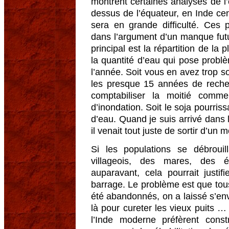
montrent certaines analyses de l’
dessus de l’équateur, en Inde ce
sera en grande difficulté. Ces p
dans l’argument d’un manque fut
principal est la répartition de la 
la quantité d’eau qui pose probl
l’année. Soit vous en avez trop s
les presque 15 années de recher
comptabiliser la moitié com
d’inondation. Soit le soja pourrissa
d’eau. Quand je suis arrivé dans
il venait tout juste de sortir d’u
Si les populations se débrouil
villageois, des mares, des 
auparavant, cela pourrait justif
barrage. Le problème est que to
été abandonnés, on a laissé s’en
là pour cureter les vieux puits 
l’Inde moderne préfèrent cons