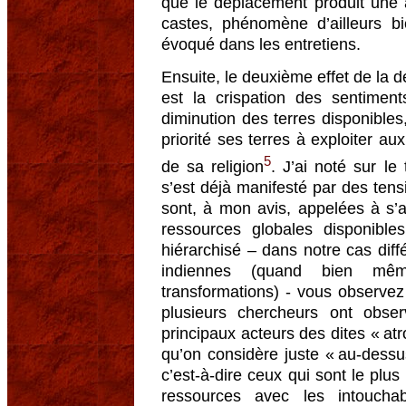
que le déplacement produit une a
castes, phénomène d’ailleurs b
évoqué dans les entretiens.
Ensuite, le deuxième effet de la 
est la crispation des sentime
diminution des terres disponible
priorité ses terres à exploiter au
5
de sa religion
. J’ai noté sur le
s’est déjà manifesté par des tens
sont, à mon avis, appelées à s’a
ressources globales disponibl
hiérarchisé – dans notre cas dif
indiennes (quand bien mêm
transformations) - vous observez
plusieurs chercheurs ont obse
principaux acteurs des dites « at
qu’on considère juste « au-dessus 
c’est-à-dire ceux qui sont le plu
ressources avec les intouch