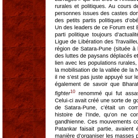
rurales et politiques. Au cours 
personnes issues des castes dom
des petits partis politiques d’o
Un des leaders de ce Forum est Bha
parti politique toujours d’actua
Ligue de Libération des Travaille
région de Satara-Pune (située à 
des luttes de paysans déplacés et
lien avec les populations rurales
la mobilisation de la vallée de l
il ne s’est pas juste appuyé sur l
également de savoir que Bharat
10
fighter
renommé qui fut assas
Celui-ci avait créé une sorte de 
de Satara-Pune, c’était un comm
histoire de l’Inde, qu’on ne co
gandhienne. Ces mouvements co
Patankar faisait partie, avaien
manière d’organiser les masses p