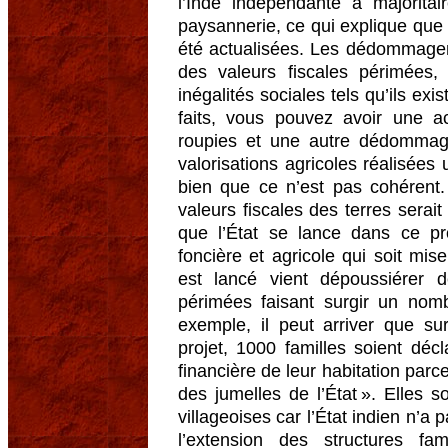
l’Inde indépendante a majorita
paysannerie, ce qui explique que 
été actualisées. Les dédommagem
des valeurs fiscales périmées, 
inégalités sociales tels qu’ils exi
faits, vous pouvez avoir une
roupies et une autre dédommag
valorisations agricoles réalisées
bien que ce n’est pas cohérent. 
valeurs fiscales des terres serait
que l’État se lance dans ce proj
foncière et agricole qui soit mi
est lancé vient dépoussiérer 
périmées faisant surgir un nom
exemple, il peut arriver que su
projet, 1000 familles soient déc
financière de leur habitation par
des jumelles de l’État ». Elles 
villageoises car l’État indien n’a
l’extension des structures f