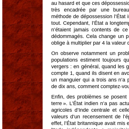
au hasard et que ces dépossessio
très encadrée par une bureau
méthode de dépossession l’État in
tout. Cependant, l’État a longt
n’étaient jamais contents de ce 
dédommagés. Cela change un peu
oblige à multiplier par 4 la vale
On observe notamment un prob
populations estiment toujours q
vergers : en général, quand les g
compte 1, quand ils disent en avo
un manguier qui a trois ans n’a
de dix ans, comment comptez-vou
Enfin, des problèmes se posent
terre ». L’État indien n’a pas act
agricoles d’Inde centrale et cel
valeurs d’un recensement de l’é
effet, l’État britannique avait mis