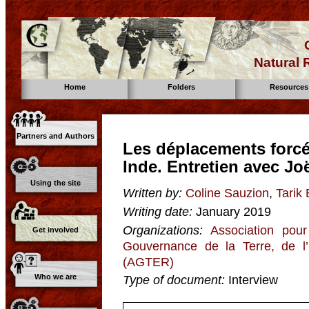
Natural
Home
Folders
Resources
Partners and Authors
Les déplacements forcé
Inde. Entretien avec Jo
Using the site
Written by:
Coline Sauzion
,
Tarik 
Writing date:
January 2019
Organizations:
Association pour
Get involved
Gouvernance de la Terre, de l
(AGTER)
Who we are
Type of document:
Interview