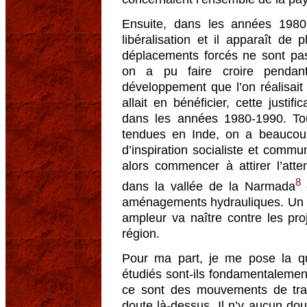
Ensuite, dans les années 1980
libéralisation et il apparaît de
déplacements forcés ne sont pas
on a pu faire croire pendan
développement que l’on réalisai
allait en bénéficier, cette justif
dans les années 1980-1990. To
tendues en Inde, on a beaucoup
d’inspiration socialiste et comm
alors commencer à attirer l’att
8
dans la vallée de la Narmada
o
aménagements hydrauliques. Un 
ampleur va naître contre les pr
région.
Pour ma part, je me pose la q
étudiés sont-ils fondamentalement
ce sont des mouvements de tran
doute là-dessus. Il n’y aucun dou