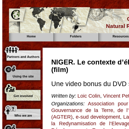
Natural
Home
Folders
Resources
Partners and Authors
NIGER. Le contexte d’é
(film)
Using the site
Une video bonus du DVD s
Written by:
Loic Colin
,
Vincent Pet
Get involved
Organizations:
Association pour
Gouvernance de la Terre, de l
Who we are
(AGTER)
,
e-sud development
,
La
la Redynamisation de l‘Eleva