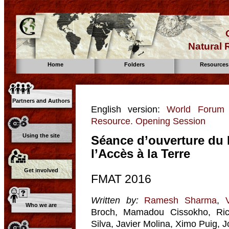
Natural
Home
Folders
Resources
Partners and Authors
English version:
World Forum 
Resource. Opening Session
Using the site
Séance d’ouverture du
l’Accès à la Terre
Get involved
FMAT 2016
Written by:
Ramesh Sharma
,
Who we are
Broch, Mamadou Cissokho, Ric
Silva, Javier Molina, Ximo Puig, 