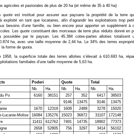
ons agricoles et pastorales de plus de 20 ha (et même de 35 à 40 ha)
es
quote
est institué pour assurer aux paysans la propriété de la terre qu’
à exploité en tant que locataires, afin d’agrandir les exploitations trop peti
 aux besoins d’une famille, ou bien encore pour apporter un supplément à 
icoles. Les
quote
constituent des morceaux de terre plus réduits donné en p
à possédée par le paysan. Les 45.384 cotes-partes alloties totalisent 
10.874 ha, avec une taille moyenne de 2,44 ha. Le 34% des terres expropri
s la forme de
quota
.
958, la superficie totale des terres alloties s’élevait à 610.693 ha, répar
ploitations familiales d’une taille moyenne de 5,63 ha.
cts
Poderi
Quote
Total
Nb.
Ha.
Nb.
Ha.
Nb.
Ha.
 du Po
6160
38151
257
352
6417
38503
o
9146
13475
9146
13475
anie
1670
12319
1608
2489
3278
15020
e-Lucanie-Molise
16084
135276
15023
36872
31107
172148
re
11411
612762
7491
14735
18902
77373
igne
2658
52805
756
3297
3414
56102