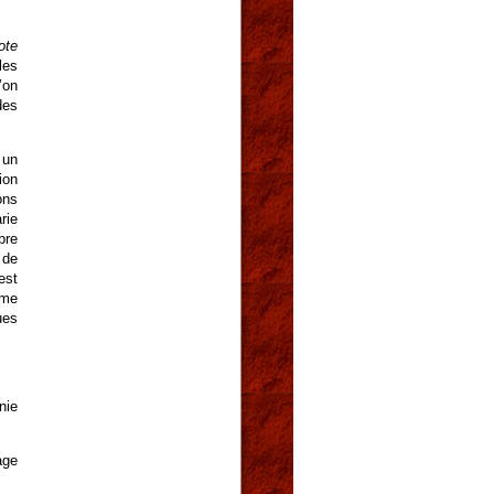
ote
les
’on
des
 un
ion
ons
rie
bre
 de
st
rme
ues
nie
age