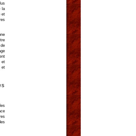
lus
 la
 et
res
une
tre
 de
age
ent
 et
 et
es
les
ace
res
des