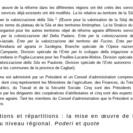
 œuvre de la réforme dans les différentes régions ont été créés des servi
ervices déjà existants ont été modifiés. La loi relative au territoire de la Sil
1
er la valorizzazione della Sila
(Œuvre pour la valorisation de la Sila) de
s terres du plateau de la Sila et des territoires limitrophes. La loi Stralcio du
rganisé pour les autres territoires objet de réforme agraire différents servi
 per la colonizzazione del Delta Padano
,
Ente per la colonizzazione de
laziale
,
Ente per la valorizzazione del territorio del Fucino
,
Ente per
 fondiaria ed agraria in Sardegna
, Branche spéciale de l’
Opera nazion
 Campanie
, Division spéciale de l’
Ente per lo sviluppo della irrigazione e
ondiaria in Puglia-Lucania
pour les Pouilles-Lucanie-Molise, Division spéciale
lorizzazione della Sila
en Paulonie, Division spéciale de l’
Ente autonomo 
ur les communes de la province de Cagliari).
e est administré par un Président et un Conseil d’administration compren
ont cinq représentent les Ministères de l’agriculture, des Finances, du Trés
blics, du Travail et de la Sécurité Sociale. Cinq sont des Présidents
s par les dirigeants des coopératives d’attributaires et cinq sont des experts
me agraire. Tant les membres du Conseil d’administration que le Président s
ns.
tions et répartitions : la mise en œuvre de 
u niveau régional.
Poderi
et
quote