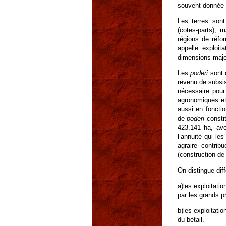
souvent donnée a
Les terres son
(cotes-parts), 
régions de réfo
appelle exploit
dimensions maje
Les
poderi
sont 
revenu de subsis
nécessaire pour
agronomiques et 
aussi en fonctio
de
poderi
constit
423.141 ha, ave
l’annuité qui le
agraire contrib
(construction de
On distingue dif
a)les exploitatio
par les grands p
b)les exploitati
du bétail.