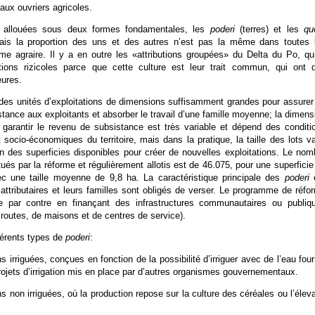
ux ouvriers agricoles.
t allouées sous deux formes fondamentales, les
poderi
(terres) et les
qu
mais la proportion des uns et des autres n’est pas la même dans toutes 
rme agraire. Il y a en outre les «attributions groupées» du Delta du Po, qu
ations rizicoles parce que cette culture est leur trait commun, qui ont 
ures.
des unités d’exploitations de dimensions suffisamment grandes pour assurer
tance aux exploitants et absorber le travail d’une famille moyenne; la dimens
 garantir le revenu de subsistance est très variable et dépend des conditi
socio-économiques du territoire, mais dans la pratique, la taille des lots va
n des superficies disponibles pour créer de nouvelles exploitations. Le nom
ués par la réforme et régulièrement allotis est de 46.075, pour une superficie
c une taille moyenne de 9,8 ha. La caractéristique principale des
poderi
e
s attributaires et leurs familles sont obligés de verser. Le programme de réfo
ue par contre en finançant des infrastructures communautaires ou publiq
 routes, de maisons et de centres de service).
férents types de
poderi
:
ns irriguées, conçues en fonction de la possibilité d’irriguer avec de l’eau four
rojets d’irrigation mis en place par d’autres organismes gouvernementaux.
ons non irriguées, où la production repose sur la culture des céréales ou l’élev