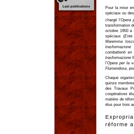
Last publications
Pour la mise en
spéciaux ou des s
chargé l’
Opera p
transformation de
octobre 1950 a o
spéciaux (
Ente
Maremma tosco-
trasformazione
combattenti en
trasformazione f
l’
Opera per la va
Flumendosa
, po
Chaque organism
quinze membres d
des Travaux Pu
coopératives élu
matière de réfor
élus pour trois a
Expropria
réforme a