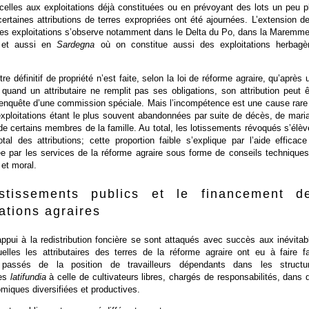
celles aux exploitations déjà constituées ou en prévoyant des lots un peu p
ertaines attributions de terres expropriées ont été ajournées. L’extension de
des exploitations s’observe notamment dans le Delta du Po, dans la Maremme
et aussi en
Sardegna
où on constitue aussi des exploitations herbagè
titre définitif de propriété n’est faite, selon la loi de réforme agraire, qu’après 
 quand un attributaire ne remplit pas ses obligations, son attribution peut ê
enquête d’une commission spéciale. Mais l’incompétence est une cause rare
exploitations étant le plus souvent abandonnées par suite de décès, de mari
de certains membres de la famille. Au total, les lotissements révoqués s’élèv
al des attributions; cette proportion faible s’explique par l’aide efficace
e par les services de la réforme agraire sous forme de conseils techniques
 et moral.
stissements publics et le financement d
ations agraires
ppui à la redistribution foncière se sont attaqués avec succès aux inévitab
quelles les attributaires des terres de la réforme agraire ont eu à faire f
t passés de la position de travailleurs dépendants dans les structu
des
latifundia
à celle de cultivateurs libres, chargés de responsabilités, dans 
miques diversifiées et productives.