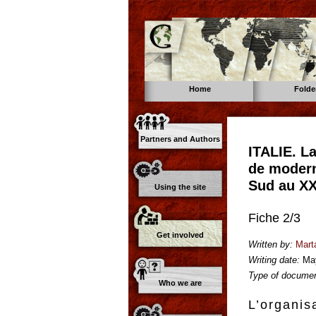
Home
Folde
Partners and Authors
ITALIE. La
de modern
Sud au XX
Using the site
Fiche 2/3
Get involved
Written by:
Marta
Writing date:
Ma
Type of documen
Who we are
L’organis