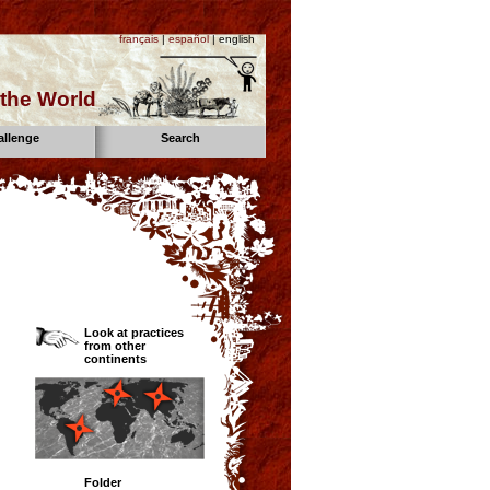
français
|
español
| english
the World
allenge
Search
Look at practices
from other
continents
Folder