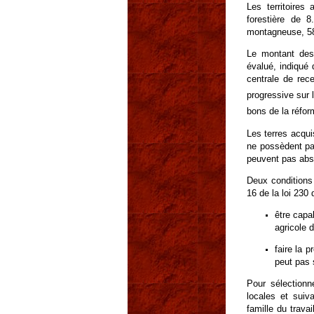
Les territoires
forestière de 
montagneuse, 58
Le montant des 
évalué, indiqué 
centrale de rece
progressive sur 
bons de la réfor
Les terres acqui
ne possèdent pas
peuvent pas absor
Deux conditions 
16 de la loi 230
être capab
agricole 
faire la 
peut pas 
Pour sélectionn
locales et suiv
famille du trava