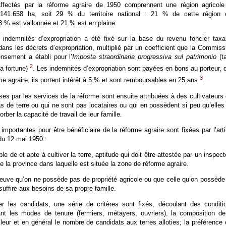
 affectés par la réforme agraire de 1950 comprennent une région agricole
8.141.658 ha, soit 29 % du territoire national : 21 % de cette région 
 % est vallonnée et 21 % est en plaine.
indemnités d’expropriation a été fixé sur la base du revenu foncier taxa
dans les décrets d’expropriation, multiplié par un coefficient que la Commiss
nsement a établi pour l’
Imposta straordinaria progressiva sul patrimonio
(t
2
la fortune)
. Les indemnités d’expropriation sont payées en bons au porteur, d
3
me agraire; ils portent intérêt à 5 % et sont remboursables en 25 ans
.
ses par les services de la réforme sont ensuite attribuées à des cultivateurs 
 de terre ou qui ne sont pas locataires ou qui en possèdent si peu qu’elles
ber la capacité de travail de leur famille.
importantes pour être bénéficiaire de la réforme agraire sont fixées par l’arti
 du 12 mai 1950 :
le de et apte à cultiver la terre, aptitude qui doit être attestée par un inspect
de la province dans laquelle est située la zone de réforme agraire.
preuve qu’on ne possède pas de propriété agricole ou que celle qu’on possède
suffire aux besoins de sa propre famille.
er les candidats, une série de critères sont fixés, découlant des conditi
ant les modes de tenure (fermiers, métayers, ouvriers), la composition de
illeur et en général le nombre de candidats aux terres alloties; la préférence 