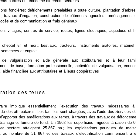
nts publics ont concerné différents secteurs:
ions foncières: défrichements préalables à toute culture, plantation d’arbres
, travaux d’irrigation, construction de bâtiments agricoles, aménagement 
accès et de communication et frais généraux
ion: villages, centres de service, routes, lignes électriques, aqueducs et fr
cheptel vif et mort: bestiaux, tracteurs, instruments aratoires, matériel
, semences et engrais
 de vulgarisation et aide générale aux attributaires et à leur famil
ent de base, formation professionnelle, activités de vulgarisation, écono
 aide financière aux attributaires et à leurs coopératives
ration des terres
aire implique essentiellement l’exécution des travaux nécessaires à
apide des attributaires. Les familles sont chargées, avec l’aide des Services de
 d’apporter des améliorations aux terres, à travers des travaux de défonceme
drainage et fumure de fond. En 1962 les superficies irriguées à raison de 0
 par hectare atteignent 25.867 ha ; les exploitations pourvues de mais
nt au nombre de 31 867 et des travaux d’électrification commencent à ê