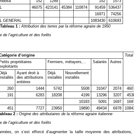
ndosa
152
1289
152
1573
L
46075
423141
45384
110874
91459
536437
16971
74256
L GENERAL
1083430
610693
Tableau 1 :
Attribution des terres par la réforme agraire de 1950
 de l’agriculture et des forêts
Catégorie d’origine
Total
Petits propriétaires
Fermiers, métayers,…
Salariés
Autres
exploitants
Déjà
Ayant droit à
Déjà
Nouvellement
installés
des attributions
installés
installés
entières
260
1444
5742
5508
31047
2074
460
191
6283
18208
4199
13296
3207
453
10183
5091
1697
169
451
7727
23950
19890
49434
6978
1084
ableau 2 :
Origine des attributaires de la réforme agraire italienne
 de l’agriculture et des forêts
nées, on s’est efforcé d’augmenter la taille moyenne des attributions,