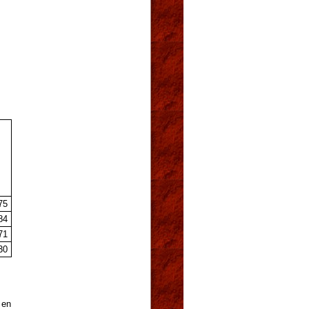
75
84
71
30
 en