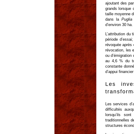
ajoutant des par
grands lorsque c
taille moyenne 
dans la
Puglia
d’environ 30 ha.
L’attribution du 
période d’essai;
révoquée après 
révocation, les 
ou d’émigration 
au 4,6 % du tot
constante donné
d’appui financier
Les inve
transform
Les services d’a
difficultés aux
lorsqu’ils son
traditionnelles 
structures écono