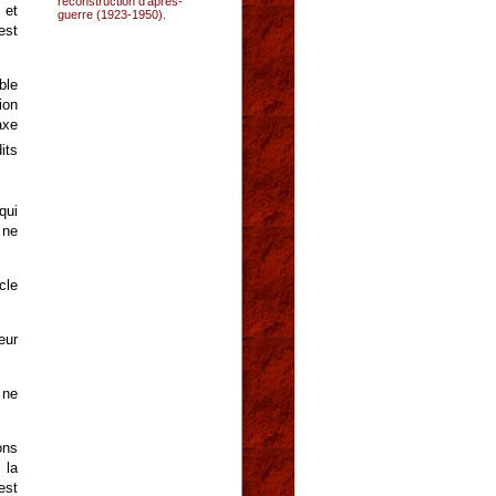
reconstruction d’après-
 et
guerre (1923-1950).
est
ble
ion
axe
its
qui
 ne
cle
eur
 ne
ons
 la
est