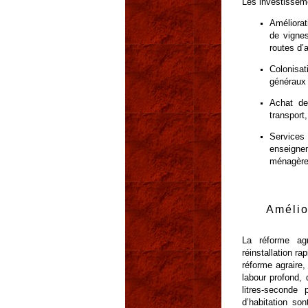
Les investisseme
Améliorat
de vignes
routes d’
Colonisat
généraux
Achat de 
transport
Services
enseignem
ménagère,
Amélio
La réforme agr
réinstallation r
réforme agraire,
labour profond, 
litres-seconde
d’habitation so