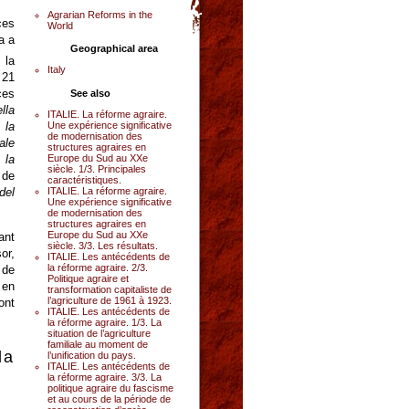
Agrarian Reforms in the
ces
World
a a
Geographical area
 la
Italy
 21
ces
See also
lla
ITALIE. La réforme agraire.
Une expérience significative
 la
de modernisation des
ale
structures agraires en
Europe du Sud au XXe
 la
siècle. 1/3. Principales
 de
caractéristiques.
ITALIE. La réforme agraire.
del
Une expérience significative
de modernisation des
structures agraires en
Europe du Sud au XXe
ant
siècle. 3/3. Les résultats.
or,
ITALIE. Les antécédents de
la réforme agraire. 2/3.
 de
Politique agraire et
 en
transformation capitaliste de
l’agriculture de 1961 à 1923.
ont
ITALIE. Les antécédents de
la réforme agraire. 1/3. La
situation de l’agriculture
familiale au moment de
la
l’unification du pays.
ITALIE. Les antécédents de
la réforme agraire. 3/3. La
politique agraire du fascisme
et au cours de la période de