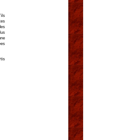
ils
tes
des
lus
une
ées
tis