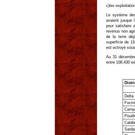
c)les exploitati
Le système d
avaient jusque l
pour satisfaire
revenus non agr
de la terre déj
superficie de 1
est octroyé sou
Au 31 décembre 1
entre 108.430 ex
Distri
Delta
Fucin
Camp
Pouill
Calab
Sarda