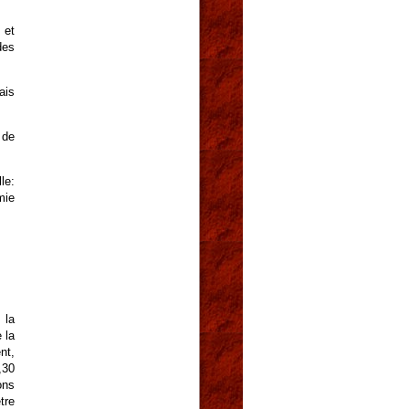
 et
des
ais
 de
le:
mie
 la
 la
nt,
,30
ons
tre