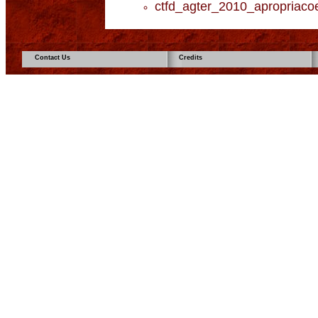
ctfd_agter_2010_apropriacoe
Contact Us
Credits