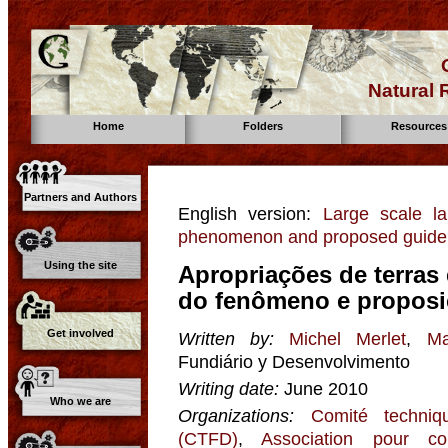
Natural
Home
Folders
Resources
Partners and Authors
English version:
Large scale la
phenomenon and proposed guidelin
Using the site
Apropriações de terras 
do fenômeno e proposi
Get involved
Written by:
Michel Merlet
,
Ma
Fundiário y Desenvolvimento
Writing date:
June 2010
Who we are
Organizations:
Comité techniq
(CTFD)
,
Association pour co