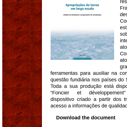
re
Fr
de
Co
es
so
in
at
Co
at
gr
ferramentas para auxiliar na c
questão fundiária nos países do 
Toda a sua produção está dispo
“Foncier et développement
dispositivo criado a partir dos 
acesso a informações de qualidad
Download the document