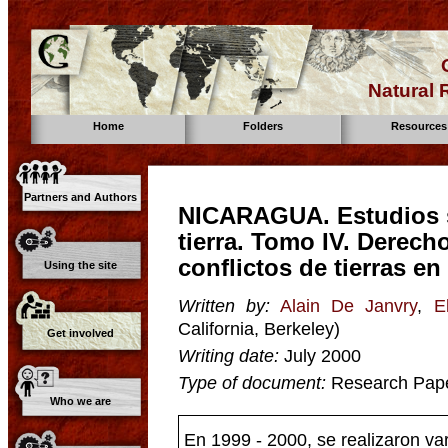
Natural
Home
Folders
Resources
Partners and Authors
NICARAGUA. Estudios so
tierra. Tomo IV. Derech
conflictos de tierras en
Using the site
Written by:
Alain De Janvry
,
E
California, Berkeley)
Get involved
Writing date:
July 2000
Type of document:
Research Pap
Who we are
En 1999 - 2000, se realizaron var