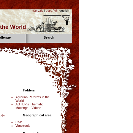
français
|
español
| english
the World
allenge
Search
Folders
Agrarian Reforms in the
World
AGTER’s Thematic
Meetings - Videos
Geographical area
 de
Chile
Venezuela