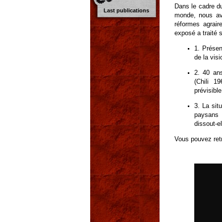
Dans le cadre du
Last publications
monde, nous av
réformes agrair
exposé a traité 
1. Présen
de la vis
2. 40 ans
(Chili 1
prévisibl
3. La situ
paysans 
dissout-el
Vous pouvez retr