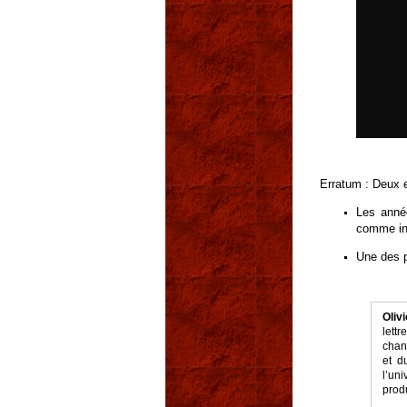
Erratum : Deux e
Les année
comme ind
Une des p
Oliv
lettr
chan
et d
l’un
produ