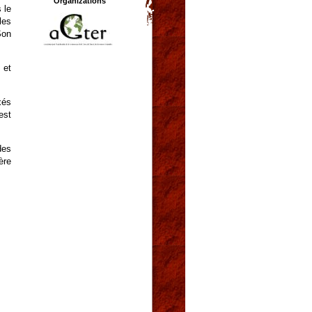
Organizations
 le
les
Son
 et
xés
est
des
ère