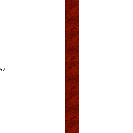
970
.