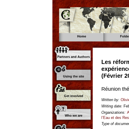
Home
Folde
Partners and Authors
Les réfor
expérienc
(Février 2
Using the site
Réunion th
Get involved
Written by:
Oliv
Writing date:
Fe
Organizations:
A
Who we are
l’Eau et des Re
Type of documen