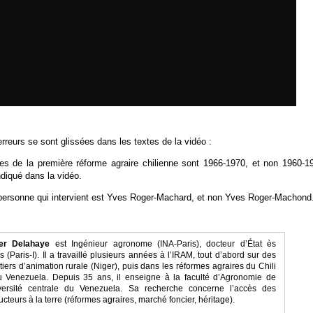
rreurs se sont glissées dans les textes de la vidéo :
s de la première réforme agraire chilienne sont 1966-1970, et non 1960-1
iqué dans la vidéo.
ersonne qui intervient est Yves Roger-Machard, et non Yves Roger-Machond
ier Delahaye
est Ingénieur agronome (INA-Paris), docteur d’État ès
es (Paris-I). Il a travaillé plusieurs années à l’IRAM, tout d’abord sur des
tiers d’animation rurale (Niger), puis dans les réformes agraires du Chili
u Venezuela. Depuis 35 ans, il enseigne à la faculté d’Agronomie de
iversité centrale du Venezuela. Sa recherche concerne l’accès des
cteurs à la terre (réformes agraires, marché foncier, héritage).