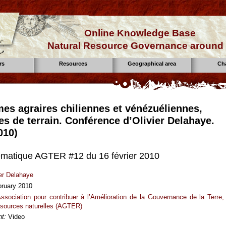
Online Knowledge Base
Natural Resource Governance around 
rs
Resources
Geographical area
Ch
mes agraires chiliennes et vénézuéliennes,
es de terrain. Conférence d’Olivier Delahaye.
010)
ématique AGTER #12 du 16 février 2010
ier Delahaye
bruary 2010
ssociation pour contribuer à l’Amélioration de la Gouvernance de la Terre,
ssources naturelles (AGTER)
t:
Video