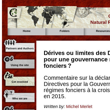
Natural
Home
Folders
Resources
Partners and Authors
Dérives ou limites des 
pour une gouvernance 
fonciers ?
Using the site
Commentaire sur la déclara
Get involved
Directives pour la Gouve
régimes fonciers à la croi
en 2015.
Who we are
Written by:
Michel Merlet