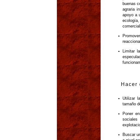
buenas co
agraria i
apoyo a 
ecologí
comercial
Promover 
reacciona
Limitar l
especulac
funcionam
Hacer 
Utilizar 
tamaño de
Poner en
sociales
explotaci
Buscar un