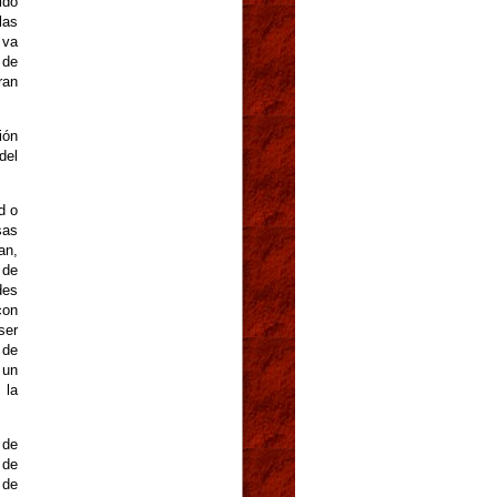
ido
las
 va
 de
ran
ión
del
d o
sas
an,
 de
des
con
ser
 de
 un
 la
 de
 de
 de