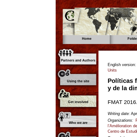
Home
Folde
Partners and Authors
English version
Units
Políticas 
Using the site
y de la d
FMAT 2016. 
Get involved
Writing date:
Apr
Organizations:
Who we are
l’Amélioration 
Centro de Estudi