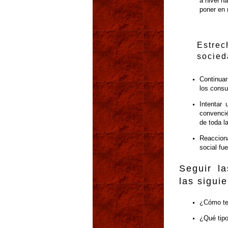
a nivel n
poner en 
Estrec
socied
Continuar
los consu
Intentar 
convencié
de toda l
Reaccion
social fu
Seguir la
las sigui
¿Cómo ten
¿Qué tipo