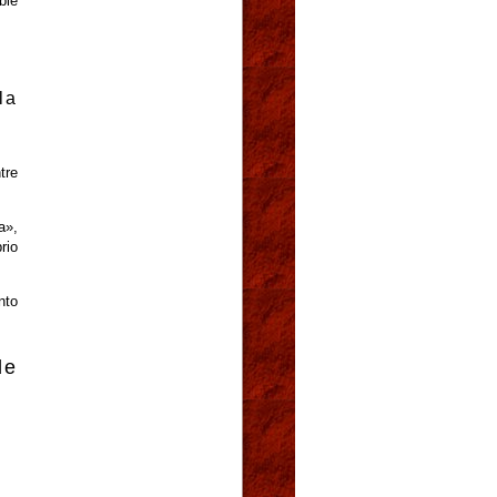
ble
la
tre
a»,
rio
nto
de