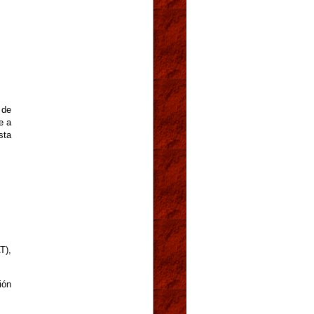
 de
e a
sta
T),
ión