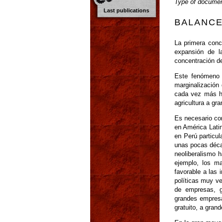
Type of documen
Last publications
BALANC
La primera conc
expansión de l
concentración d
Este fenómeno 
marginalización
cada vez más hac
agricultura a gr
Es necesario co
en América Latin
en Perú particu
unas pocas déca
neoliberalismo h
ejemplo, los ma
favorable a las
políticas muy ve
de empresas, g
grandes empresa
gratuito, a grand