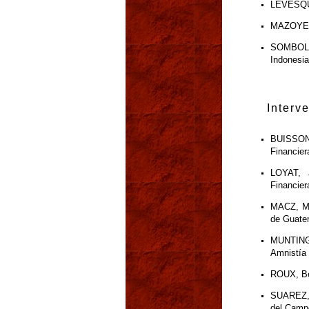
LEVESQUE
MAZOYER,
SOMBOLIN
Indonesia
Interv
BUISSON,
Financier
LOYAT, 
Financier
MACZ, Ma
de Guate
MUNTING
Amnistía 
ROUX, Ber
SUAREZ, 
del Camp