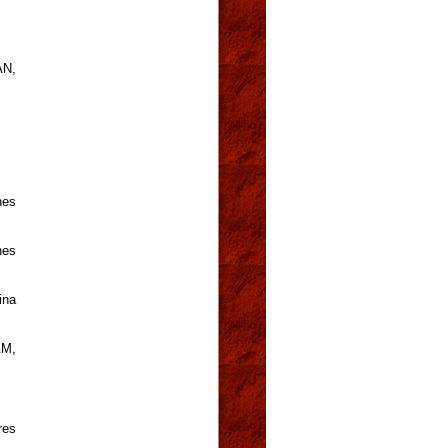
AN,
nes
nes
ina
AM,
res