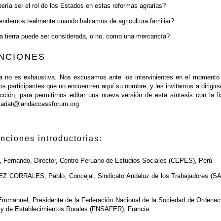
ería ser el rol de los Estados en estas reformas agrarias?
ndemos realmente cuando hablamos de agricultura familiar?
a tierra puede ser considerada, o no, como una mercancía?
NCIONES
sta no es exhaustiva. Nos excusamos ante los intervinientes en el momento
 los participantes que no encuentren aquí su nombre, y les invitamos a dirigirs
ección, para permitirnos editar una nueva versión de esta síntesis con la li
tariat@landaccessforum.org
enciones introductorias:
Fernando, Director, Centro Peruano de Estudios Sociales (CEPES), Perú
 CORRALES, Pablo, Concejal, Sindicato Andaluz de los Trabajadores (SA
mmanuel, Presidente de la Federación Nacional de la Sociedad de Ordenac
al y de Establecimientos Rurales (FNSAFER), Francia