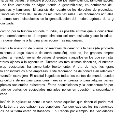
ía de los países, el modelo productivo de los agro-holdings, también favorec
s de libre comercio en vigor, tiende a generalizarse, en detrimento de 
pesinas y familiares. El análisis del reparto de los derechos de propiedad,
is sobre las formas de uso de los recursos naturales. Los fenómenos actuales
 tierras son indisociables de la generalización del modelo agrícola de la g
cializada.
ecorrido por la historia agrícola mundial, es posible afirmar que la concentrac
nera sistemáticamente el empobrecimiento del campesinado y que la crisis 
astra generalmente a la ruina a las economías nacionales.
serva la aparición de nuevos poseedores de derecho a la tierra (de propieda
mientos a largo plazo o de corta duración), esto es, las grandes empre
cuales, a menudo, vienen de países diferentes a aquellos en los que se instal
ctores ajenos a la agricultura. Durante los tres últimos decenios, el número
olas societarias ha aumentado fuertemente. A día de hoy, los gran
a no son individuos sino empresas. Este fenómeno ha de ponerse en relación 
 inversión extranjera. El capital llegado de todos los puntos del mundo puede 
 agricultura de un país para crear nuevas empresas o para adquirir partes
grícolas societarias existentes. Estas adquisiciones y la concentración por
ado de partes de sociedades múltiples ponen en cuestión la seguridad y
taria.
ción” de la agricultura corre un velo sobre aquellos que tienen el poder real
de la tierra y que extraen sus beneficios. Aunque existen, los instrumentos
sos de la tierra están desfasados. En Francia por ejemplo, las Sociedades