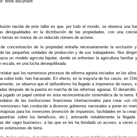
t:
Work document
E
lusión nacida de este taller es que, por todo el mundo, se observa una fue
as desigualdades en la distribución de las propiedades, con una crecie
e tierras en manos de un reducido número de actores.
de concentración de la propiedad entraña necesariamente la exclusión y
 de las pequeñas unidades de producción y de sus trabajadores. Nos dirigi
ia un modelo agrícola bipolar, donde se enfrentan la agricultura familiar y
an escala, en una lucha desequilibrada.
nstatar que los numerosos procesos de reforma agraria iniciados en los años
a sobre todo, han fracasado. En efecto, en la mayoría de los casos, en Chil
larmente, se observa que el latifundismo ha llegado a imponerse de nuevo, s
das después de la puesta en marcha de las reformas agrarias. El desarrollo 
a jugado un papel central en esta reconcentración sistemática de la tierra. 
ndatos de las instituciones financieras internacionales para crear «un cl
 inversiones» han conducido a diversos gobiernos nacionales a poner en mar
ntajosas para los inversores (exención de impuestos, facilidades en la creac
arantías sobre los beneficios, etc.), animando notablemente la llegada
s del «agro business», a las que se les ha brindado un acceso, a veces c
es extensiones de tierra.