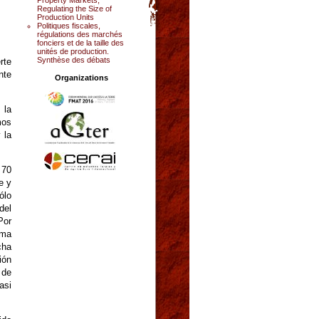
Regulating the Size of
Production Units
Politiques fiscales,
régulations des marchés
fonciers et de la taille des
unités de production.
Synthèse des débats
rte
nte
Organizations
 la
mos
 la
 70
e y
ólo
del
Por
ima
cha
ión
 de
asi