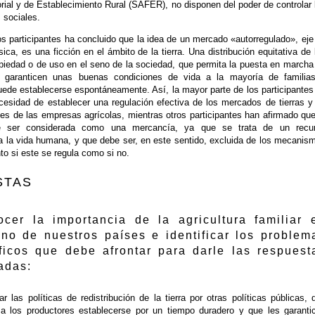
torial y de Establecimiento Rural (SAFER), no disponen del poder de controlar 
 sociales.
os participantes ha concluido que la idea de un mercado «autorregulado», eje
ica, es una ficción en el ámbito de la tierra. Una distribución equitativa de 
piedad o de uso en el seno de la sociedad, que permita la puesta en marcha
e garanticen unas buenas condiciones de vida a la mayoría de familia
uede establecerse espontáneamente. Así, la mayor parte de los participantes
cesidad de establecer una regulación efectiva de los mercados de tierras y
les de las empresas agrícolas, mientras otros participantes han afirmado que
de ser considerada como una mercancía, ya que se trata de un recu
a la vida humana, y que debe ser, en este sentido, excluida de los mecanis
to si este se regula como si no.
STAS
cer la importancia de la agricultura familiar 
no de nuestros países e identificar los problem
ficos que debe afrontar para darle las respuest
adas:
 las políticas de redistribución de la tierra por otras políticas públicas, 
 a los productores establecerse por un tiempo duradero y que les garanti