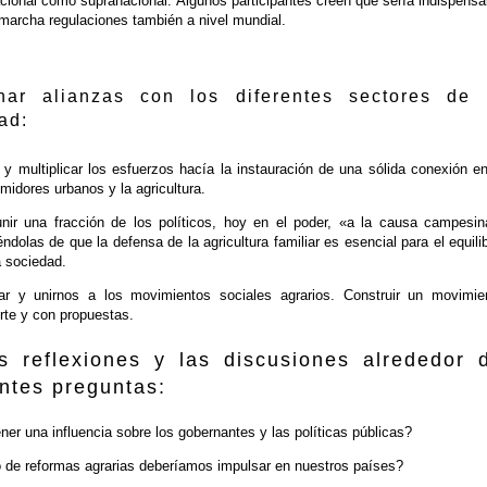
acional como supranacional. Algunos participantes creen que sería indispensa
marcha regulaciones también a nivel mundial.
har alianzas con los diferentes sectores de 
ad:
 y multiplicar los esfuerzos hacía la instauración de una sólida conexión en
midores urbanos y la agricultura.
unir una fracción de los políticos, hoy en el poder, «a la causa campesin
ndolas de que la defensa de la agricultura familiar es esencial para el equilib
a sociedad.
ar y unirnos a los movimientos sociales agrarios. Construir un movimie
erte y con propuestas.
s reflexiones y las discusiones alrededor 
entes preguntas:
er una influencia sobre los gobernantes y las políticas públicas?
 de reformas agrarias deberíamos impulsar en nuestros países?