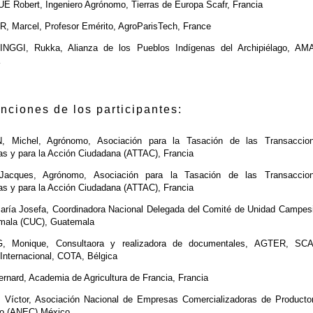
 Robert, Ingeniero Agrónomo, Tierras de Europa Scafr, Francia
 Marcel, Profesor Emérito, AgroParisTech, France
GGI, Rukka, Alianza de los Pueblos Indígenas del Archipiélago, AM
enciones de los participantes:
 Michel, Agrónomo, Asociación para la Tasación de las Transaccio
as y para la Acción Ciudadana (ATTAC), Francia
Jacques, Agrónomo, Asociación para la Tasación de las Transaccio
as y para la Acción Ciudadana (ATTAC), Francia
ría Josefa, Coordinadora Nacional Delegada del Comité de Unidad Campes
mala (CUC), Guatemala
, Monique, Consultaora y realizadora de documentales, AGTER, SC
Internacional, COTA, Bélgica
nard, Academia de Agricultura de Francia, Francia
Víctor, Asociación Nacional de Empresas Comercializadoras de Producto
o (ANEC) México