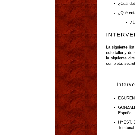
¿Cuál deb
¿Qué ente
¿L
INTERVE
La siguiente li
este taller y de
la siguiente dir
completa: secre
Interv
EGUREN, 
GONZALEZ
España
HYEST, E
Territori