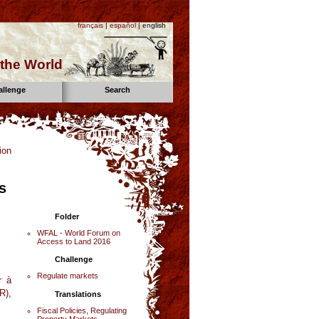
français
|
español
| english
the World
allenge
Search
ion
s
Folder
WFAL - World Forum on
Access to Land 2016
Challenge
Regulate markets
r à
R)
,
Translations
Fiscal Policies, Regulating
Property Markets,