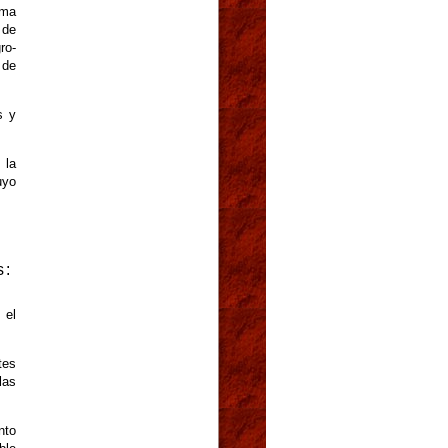
rma
 de
ro-
 de
s y
 la
uyo
s:
 el
tes
las
nto