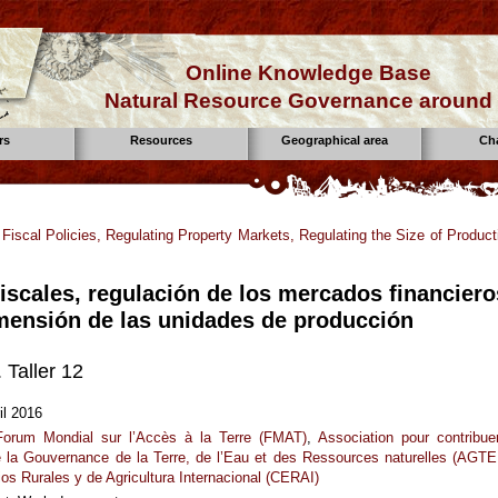
Online Knowledge Base
Natural Resource Governance around 
rs
Resources
Geographical area
Ch
:
Fiscal Policies, Regulating Property Markets, Regulating the Size of Product
fiscales, regulación de los mercados financiero
imensión de las unidades de producción
Taller 12
il 2016
Forum Mondial sur l’Accès à la Terre (FMAT)
,
Association pour contribue
de la Gouvernance de la Terre, de l’Eau et des Ressources naturelles (AGTE
os Rurales y de Agricultura Internacional (CERAI)