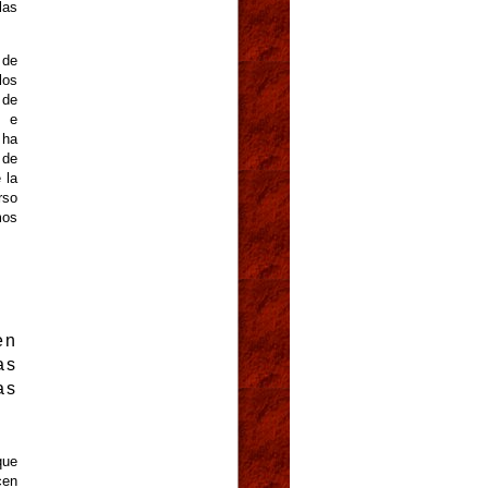
las
 de
los
 de
s e
 ha
 de
 la
rso
mos
en
as
as
que
cen