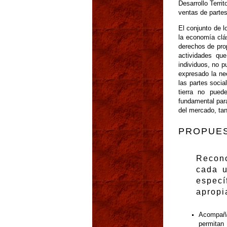
Desarrollo Terri
ventas de partes
El conjunto de l
la economía clás
derechos de pro
actividades qu
individuos, no p
expresado la ne
las partes socia
tierra no pue
fundamental par
del mercado, tan
PROPUE
Recono
cada u
especí
apropi
Acompañar
permitan