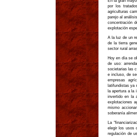
En la gran mayor
por los tratado
agriculturas cam
parejo al anális
concentración de
explotación espe
A la luz de un r
de la tierra ge
sector rural arr
Hoy en día se ob
de uso: arrenda
societarias las 
e incluso, de se
empresas agríc
latifundistas y
la apertura a la
invertido en la
explotaciones a
mismo accionari
soberanía alimen
La “financiariza
elegir los usos 
regulación de u