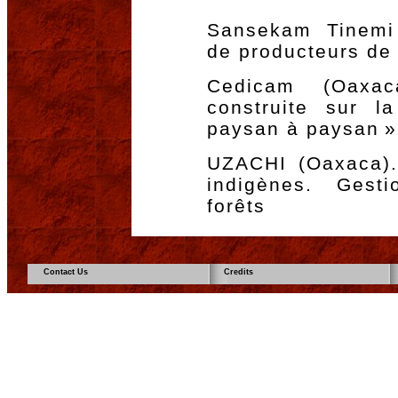
Sansekam Tinemi 
de producteurs de
Cedicam (Oaxaca
construite sur l
paysan à paysan »
UZACHI (Oaxaca)
indigènes. Gest
forêts
Contact Us
Credits