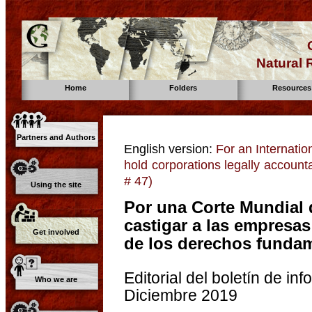
Natural
Home
Folders
Resources
Partners and Authors
English version:
For an Internatio
hold corporations legally accounta
# 47)
Using the site
Por una Corte Mundial 
castigar a las empresas
Get involved
de los derechos fundame
Editorial del boletín de i
Who we are
Diciembre 2019