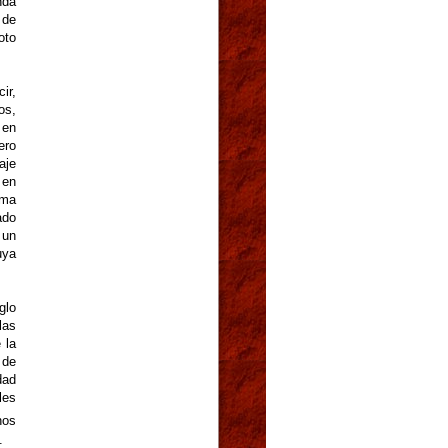
nda
 de
oto
ir,
os,
 en
ero
aje
 en
rma
ado
 un
uya
glo
las
 la
 de
dad
les
nos
.