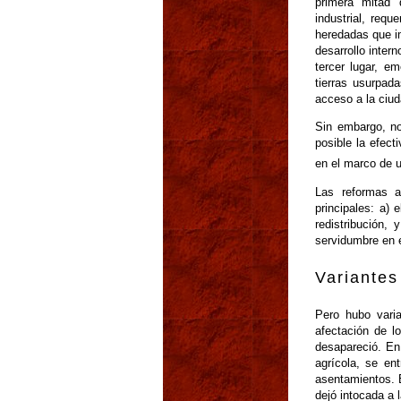
primera mitad 
industrial, requ
heredadas que i
desarrollo inter
tercer lugar, e
tierras usurpad
acceso a la ciud
Sin embargo, no
posible la efect
en el marco de u
Las reformas a
principales: a) 
redistribución, 
servidumbre en e
Variantes
Pero hubo varia
afectación de lo
desapareció. En 
agrícola, se en
asentamientos. E
dejó intocada a l