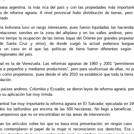
ana argentina, la más rica del país y con las propiedades más important
o de reforma agraria. A nivel provincial hubo distribución de tierras, pero
tado.
ia boliviana tuvo un rasgo interesante, pues fueron liquidadas las hacienda
relaciones serviles en la zona del altiplano y en los valles andinos, pero
o tiempo la ocupación de las tierras bajas del Oriente por grandes propietar
de Santa Cruz y otros), de donde surgió la actual poderosa burgue
 Es un caso en el que las políticas de tierra fueron diferentes según 
regionales del país.
idad es la de Venezuela. Las reformas agrarias de 1960 y 2001 “permitieron
ra a pequeños y medianos productores”, pero para usufructuar de ellas, no p
s como propietarios, pues desde el año 2010 se estableció que toda la tierra
Nación.
 países andinos, Colombia y Ecuador, se dieron leyes de reforma agraria, per
o su aplicación fue muy tímida.
ntral fue muy importante la reforma agraria en El Salvador, ejecutada en 19
os los latifundios por encima de las 500 hectáreas. No llegó a beneficiar, 
campesinos que no se encontraban en las áreas de intervención.
n los artículos sobre los que se basa esta presentación, en ningún caso 
as contemplaron el papel de la mujer ni reconocieron sus derechos. Era 