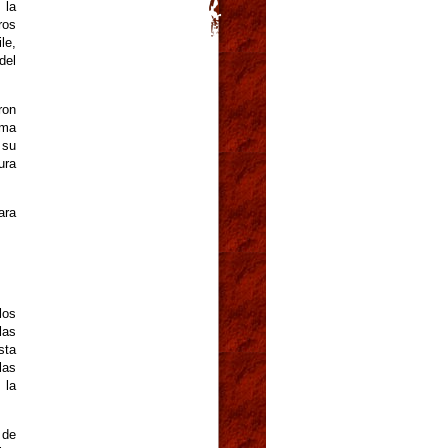
 la
ros
le,
del
ron
rma
 su
ura
ara
los
las
sta
las
 la
 de