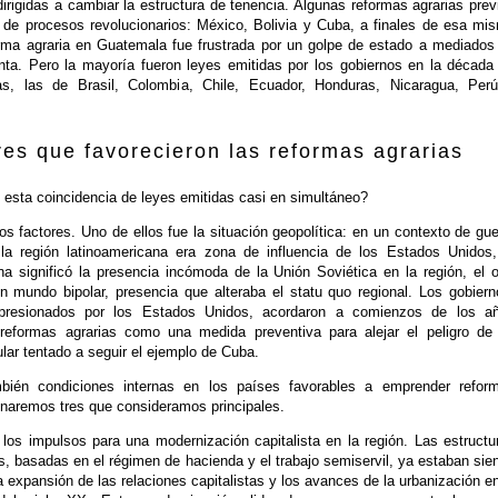
dirigidas a cambiar la estructura de tenencia. Algunas reformas agrarias prev
o de procesos revolucionarios: México, Bolivia y Cuba, a finales de esa mi
rma agraria en Guatemala fue frustrada por un golpe de estado a mediados
nta. Pero la mayoría fueron leyes emitidas por los gobiernos en la década
las, las de Brasil, Colombia, Chile, Ecuador, Honduras, Nicaragua, Per
res que favorecieron las reformas agrarias
 esta coincidencia de leyes emitidas casi en simultáneo?
os factores. Uno de ellos fue la situación geopolítica: en un contexto de gue
 la región latinoamericana era zona de influencia de los Estados Unidos,
na significó la presencia incómoda de la Unión Soviética en la región, el o
n mundo bipolar, presencia que alteraba el statu quo regional. Los gobiern
presionados por los Estados Unidos, acordaron a comienzos de los a
reformas agrarias como una medida preventiva para alejar el peligro de
ar tentado a seguir el ejemplo de Cuba.
bién condiciones internas en los países favorables a emprender refor
onaremos tres que consideramos principales.
 los impulsos para una modernización capitalista en la región. Las estructu
es, basadas en el régimen de hacienda y el trabajo semiservil, ya estaban sie
 expansión de las relaciones capitalistas y los avances de la urbanización en