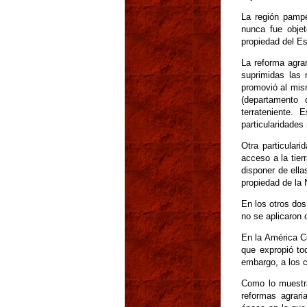
La región pampe
nunca fue objet
propiedad del Es
La reforma agrar
suprimidas las 
promovió al mism
(departamento 
terrateniente.
particularidades 
Otra particular
acceso a la tier
disponer de ella
propiedad de la 
En los otros dos
no se aplicaron 
En la América Ce
que expropió tod
embargo, a los 
Como lo muestra
reformas agrari