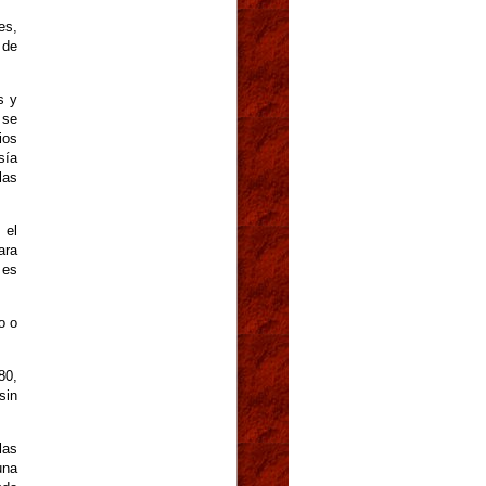
es,
 de
s y
 se
ios
sía
las
 el
ara
 es
o o
80,
sin
las
una