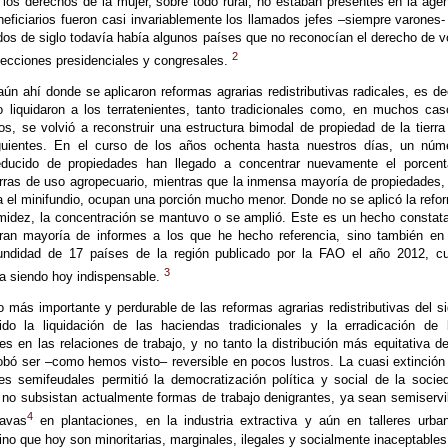
 los derechos de la mujer, sobre todo rural, no estaban presentes en la age
neficiarios fueron casi invariablemente los llamados jefes –siempre varones-
dos de siglo todavía había algunos países que no reconocían el derecho de v
2
lecciones presidenciales y congresales.
ún ahí donde se aplicaron reformas agrarias redistributivas radicales, es dec
 o liquidaron a los terratenientes, tanto tradicionales como, en muchos cas
s, se volvió a reconstruir una estructura bimodal de propiedad de la tierra
guientes. En el curso de los años ochenta hasta nuestros días, un núm
reducido de propiedades han llegado a concentrar nuevamente el porcent
erras de uso agropecuario, mientras que la inmensa mayoría de propiedades,
 el minifundio, ocupan una porción mucho menor. Donde no se aplicó la refo
imidez, la concentración se mantuvo o se amplió. Este es un hecho constat
ran mayoría de informes a los que he hecho referencia, sino también en
fundidad de 17 países de la región publicado por la FAO el año 2012, c
3
úa siendo hoy indispensable.
 más importante y perdurable de las reformas agrarias redistributivas del si
do la liquidación de las haciendas tradicionales y la erradicación de 
les en las relaciones de trabajo, y no tanto la distribución más equitativa de
probó ser –como hemos visto– reversible en pocos lustros. La cuasi extinción
nes semifeudales permitió la democratización política y social de la socie
e no subsistan actualmente formas de trabajo denigrantes, ya sean semiservi
4
avas
en plantaciones, en la industria extractiva y aún en talleres urba
ino que hoy son minoritarias, marginales, ilegales y socialmente inaceptables