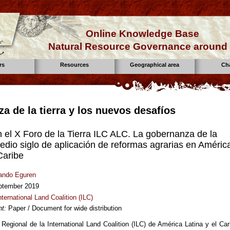
Online Knowledge Base
Natural Resource Governance around 
rs
Resources
Geographical area
Ch
a de la tierra y los nuevos desafíos
 el X Foro de la Tierra ILC ALC. La gobernanza de la
medio siglo de aplicación de reformas agrarias en Améric
Caribe
ando Eguren
ptember 2019
nternational Land Coalition (ILC)
t:
Paper / Document for wide distribution
Regional de la International Land Coalition (ILC) de América Latina y el Car