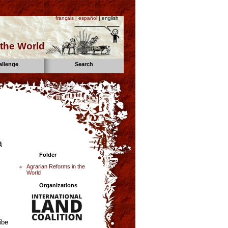
français
|
español
| english
the World
allenge
Search
a
Folder
Agrarian Reforms in the
World
Organizations
ibe