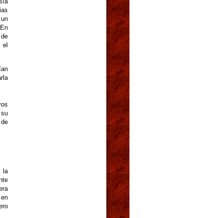
sía
ias
 un
 En
 de
 el
ían
rla
vos
 su
 de
 la
nte
era
 en
ero