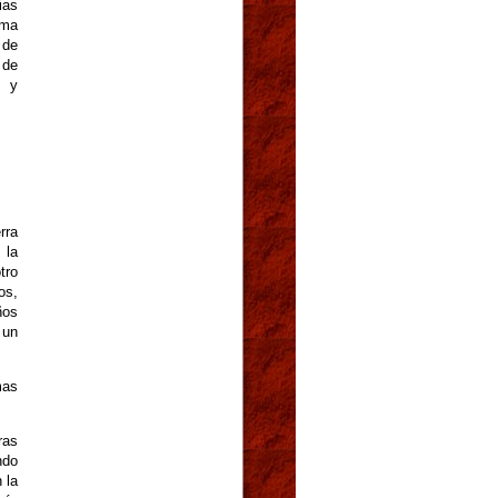
ias
sma
 de
 de
ú y
rra
 la
tro
os,
ños
 un
mas
ras
ndo
 la