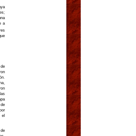
aya
es;
una
o a
res
que
 de
ron
ón.
na,
ron
las
apa
 de
por
 el
 de
os.