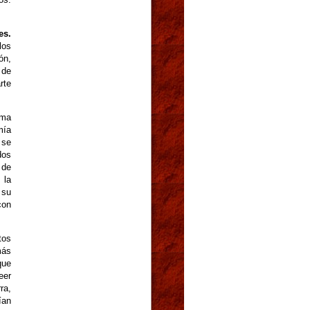
es.
los
ón,
 de
rte
gma
mía
 se
dos
 de
 la
 su
con
tos
más
que
eer
ra,
ían