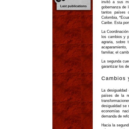
invitó a sus m
Last publications
gobernanza de l
tantos países d
Colombia, *Ecua
Caribe. Esta pon
La Coordinación
los cambios y p
agraria, sobre 
acaparamiento, 
familiar, el camb
La segunda cues
garantizar los de
Cambios y
La desigualdad 
países de la r
transformacione
desigualdad se 
economías naci
demanda de refor
Hacia la segund