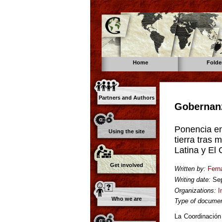
Home
Folde
Partners and Authors
Gobernanz
Ponencia en
Using the site
tierra tras 
Latina y El 
Get involved
Written by:
Fern
Writing date:
Se
Organizations:
I
Who we are
Type of documen
La Coordinación 