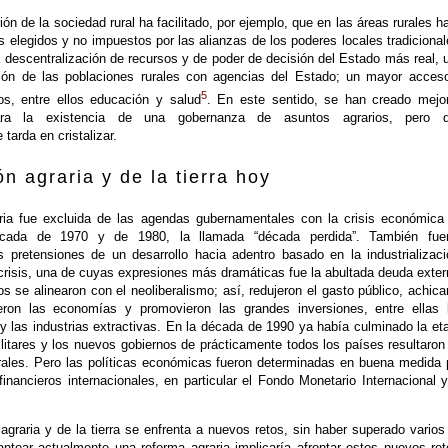
ón de la sociedad rural ha facilitado, por ejemplo, que en las áreas rurales h
s elegidos y no impuestos por las alianzas de los poderes locales tradicional
 descentralización de recursos y de poder de decisión del Estado más real, 
ción de las poblaciones rurales con agencias del Estado; un mayor acces
5
cos, entre ellos educación y salud
. En este sentido, se han creado mejo
ara la existencia de una gobernanza de asuntos agrarios, pero 
tarda en cristalizar.
ón agraria y de la tierra hoy
ria fue excluida de las agendas gubernamentales con la crisis económica
écada de 1970 y de 1980, la llamada “década perdida”. También fue
 pretensiones de un desarrollo hacia adentro basado en la industrializaci
 crisis, una de cuyas expresiones más dramáticas fue la abultada deuda exter
 se alinearon con el neoliberalismo; así, redujeron el gasto público, achica
eron las economías y promovieron las grandes inversiones, entre ellas 
 y las industrias extractivas. En la década de 1990 ya había culminado la et
litares y los nuevos gobiernos de prácticamente todos los países resultaron
rales. Pero las políticas económicas fueron determinadas en buena medida 
inancieros internacionales, en particular el Fondo Monetario Internacional y
agraria y de la tierra se enfrenta a nuevos retos, sin haber superado varios
antear actualmente una reforma agraria implicaría afrontar estos nuevos ret