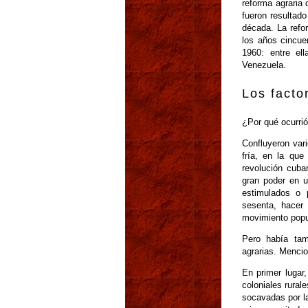
reforma agraria 
fueron resultad
década. La refo
los años cincue
1960: entre el
Venezuela.
Los facto
¿Por qué ocurrió
Confluyeron vari
fría, en la que
revolución cuba
gran poder en u
estimulados o 
sesenta, hacer 
movimiento popul
Pero había tam
agrarias. Menci
En primer lugar,
coloniales rural
socavadas por la