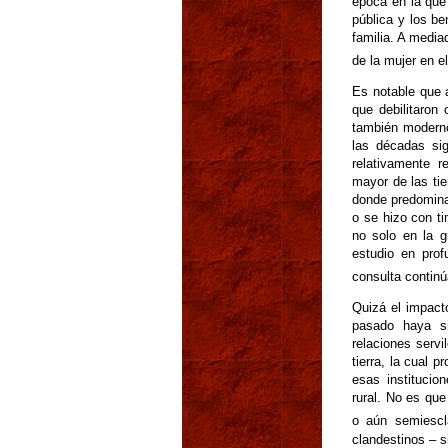
época en la que
pública y los be
familia. A media
de la mujer en e
Es notable que a
que debilitaron
también moderno
las décadas si
relativamente 
mayor de las ti
donde predomina
o se hizo con t
no solo en la g
estudio en pro
consulta contin
Quizá el impacto
pasado haya si
relaciones servi
tierra, la cual 
esas institucio
rural. No es qu
o aún semiescl
clandestinos – s