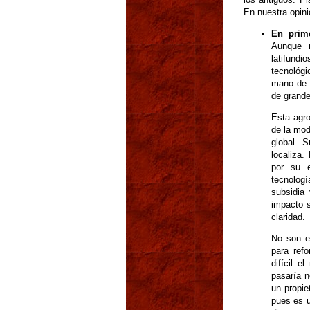
En nuestra opini
En prime
Aunque m
latifund
tecnológi
mano de o
de grande
Esta agro
de la mod
global. 
localiza.
por su e
tecnologí
subsidia
impacto s
claridad.
No son e
para ref
difícil e
pasaría 
un propie
pues es u