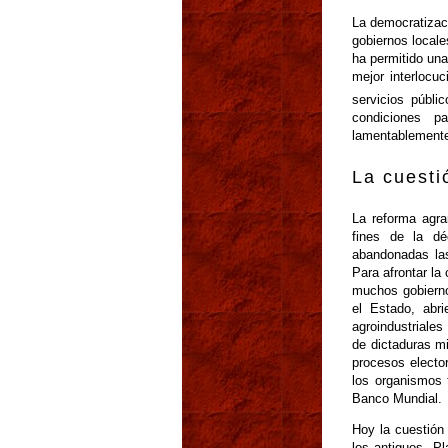
La democratizaci
gobiernos locale
ha permitido una
mejor interlocu
servicios públi
condiciones p
lamentablemente 
La cuesti
La reforma agra
fines de la d
abandonadas las
Para afrontar la
muchos gobiernos
el Estado, abri
agroindustriales
de dictaduras mi
procesos electo
los organismos f
Banco Mundial.
Hoy la cuestión 
los antiguos. Pl