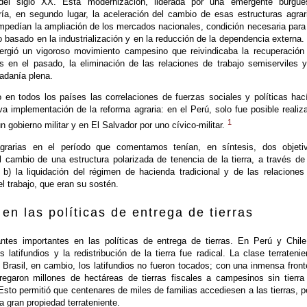
del siglo XX. Esta modernización, liderada por una emergente burgue
ería, en segundo lugar, la aceleración del cambio de esas estructuras agrar
mpedían la ampliación de los mercados nacionales, condición necesaria para
no basado en la industrialización y en la reducción de la dependencia externa.
mergió un vigoroso movimiento campesino que reivindicaba la recuperación
as en el pasado, la eliminación de las relaciones de trabajo semiserviles y
adanía plena.
 en todos los países las correlaciones de fuerzas sociales y políticas hac
iva implementación de la reforma agraria: en el Perú, solo fue posible realiza
1
n gobierno militar y en El Salvador por uno cívico-militar.
grarias en el período que comentamos tenían, en síntesis, dos objeti
el cambio de una estructura polarizada de tenencia de la tierra, a través de
y b) la liquidación del régimen de hacienda tradicional y de las relaciones
l trabajo, que eran su sostén.
 en las políticas de entrega de tierras
ntes importantes en las políticas de entrega de tierras. En Perú y Chile
s latifundios y la redistribución de la tierra fue radical. La clase terratenie
Brasil, en cambio, los latifundios no fueron tocados; con una inmensa front
tregaron millones de hectáreas de tierras fiscales a campesinos sin tierra
sto permitió que centenares de miles de familias accediesen a las tierras, p
a gran propiedad terrateniente.