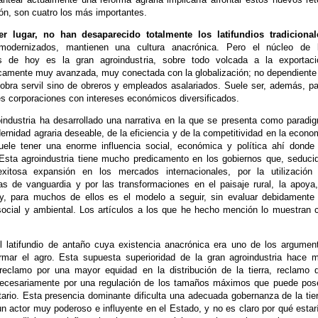
ón, son cuatro los más importantes.
r lugar, no han desaparecido totalmente los latifundios tradicional
odernizados, mantienen una cultura anacrónica. Pero el núcleo de 
ios de hoy es la gran agroindustria, sobre todo volcada a la exportaci
camente muy avanzada, muy conectada con la globalización; no dependiente
bra servil sino de obreros y empleados asalariados. Suele ser, además, pa
s corporaciones con intereses económicos diversificados.
industria ha desarrollado una narrativa en la que se presenta como paradi
ernidad agraria deseable, de la eficiencia y de la competitividad en la econo
Suele tener una enorme influencia social, económica y política ahí donde
 Esta agroindustria tiene mucho predicamento en los gobiernos que, seduci
xitosa expansión en los mercados internacionales, por la utilización
as de vanguardia y por las transformaciones en el paisaje rural, la apoya,
 y, para muchos de ellos es el modelo a seguir, sin evaluar debidamente
ocial y ambiental. Los artículos a los que he hecho mención lo muestran 
l latifundio de antaño cuya existencia anacrónica era uno de los argumen
ormar el agro. Esta supuesta superioridad de la gran agroindustria hace 
l reclamo por una mayor equidad en la distribución de la tierra, reclamo 
necesariamente por una regulación de los tamaños máximos que puede pos
tario. Esta presencia dominante dificulta una adecuada gobernanza de la tier
n actor muy poderoso e influyente en el Estado, y no es claro por qué estar