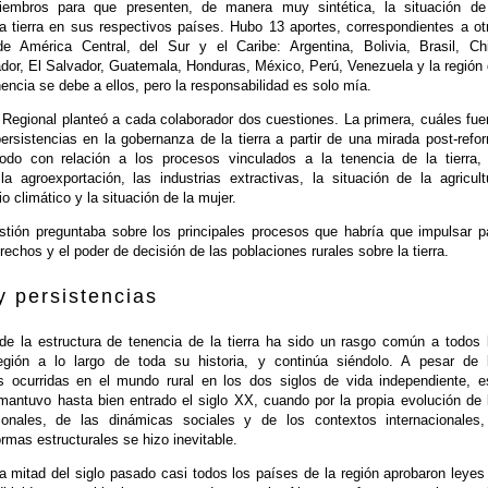
iembros para que presenten, de manera muy sintética, la situación de
a tierra en sus respectivos países. Hubo 13 aportes, correspondientes a ot
e América Central, del Sur y el Caribe: Argentina, Bolivia, Brasil, Chi
dor, El Salvador, Guatemala, Honduras, México, Perú, Venezuela y la región 
encia se debe a ellos, pero la responsabilidad es solo mía.
 Regional planteó a cada colaborador dos cuestiones. La primera, cuáles fue
ersistencias en la gobernanza de la tierra a partir de una mirada post-refo
todo con relación a los procesos vinculados a la tenencia de la tierra,
la agroexportación, las industrias extractivas, la situación de la agricult
io climático y la situación de la mujer.
tión preguntaba sobre los principales procesos que habría que impulsar p
rechos y el poder de decisión de las poblaciones rurales sobre la tierra.
 persistencias
de la estructura de tenencia de la tierra ha sido un rasgo común a todos 
egión a lo largo de toda su historia, y continúa siéndolo. A pesar de 
s ocurridas en el mundo rural en los dos siglos de vida independiente, e
mantuvo hasta bien entrado el siglo XX, cuando por la propia evolución de 
onales, de las dinámicas sociales y de los contextos internacionales,
mas estructurales se hizo inevitable.
a mitad del siglo pasado casi todos los países de la región aprobaron leyes