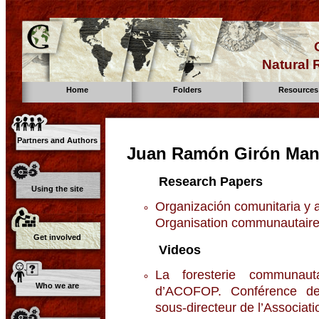
Natural
Home
Folders
Resources
Partners and Authors
Juan Ramón Girón Man
Research Papers
Using the site
Organización comunitaria y a
Organisation communautaire e
Get involved
Videos
La foresterie communaut
Who we are
d’ACOFOP. Conférence d
sous-directeur de l’Associa