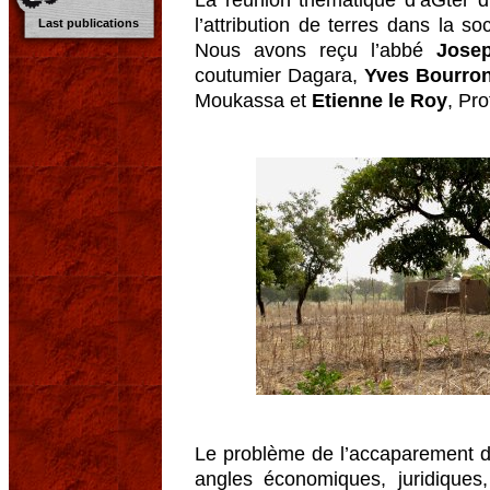
l’attribution de terres dans la so
Last publications
Nous avons reçu l’abbé
Jose
coutumier Dagara,
Yves Bourro
Moukassa et
Etienne le Roy
, Pro
Le problème de l’accaparement de
angles économiques, juridique