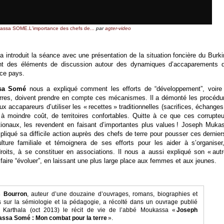
assa SOME.L'importance des chefs de...
par
agter-video
a introduit la séance avec une présentation de la situation foncière du Burki
ant des éléments de discussion autour des dynamiques d’accaparements 
 ce pays.
sa Somé
nous a expliqué comment les efforts de “développement”, voire
rres, doivent prendre en compte ces mécanismes. Il a démonté les procédu
ux accapareurs d’utiliser les « recettes » traditionnelles (sacrifices, échange
 à moindre coût, de territoires confortables. Quitte à ce que ces corrupteu
ionaux, les revendent en faisant d’importantes plus values ! Joseph Muka
iqué sa difficile action auprès des chefs de terre pour pousser ces dernier
culture familiale et témoignera de ses efforts pour les aider à s’organiser
roits, à se constituer en associations. Il nous a aussi expliqué son « autr
faire “évoluer”, en laissant une plus large place aux femmes et aux jeunes.
 Bourron
, auteur d’une douzaine d’ouvrages, romans, biographies et
es sur la sémiologie et la pédagogie, a récolté dans un ouvrage publié
 Karthala (oct 2013) le récit de vie de l’abbé Moukassa «
Joseph
ssa Somé : Mon combat pour la terre
».