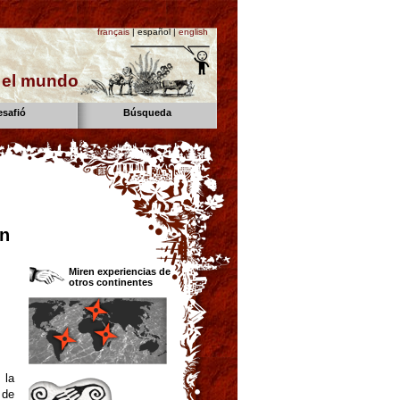
français
| español |
english
n el mundo
esafió
Búsqueda
on
Miren experiencias de
otros continentes
 la
 de