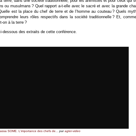
a terre, dans une société traditionnelle, pour les animistes et pour ceux qui s
ns ou musulmans ? Quel rapport a-t-elle avec le sacré et avec la grande cha
Quelle est la place du chef de terre et de l’homme au couteau ? Quels myt
omprendre leurs rôles respectifs dans la société traditionnelle ? Et, comme
-on à la terre ?
i-dessous des extraits de cette conférence.
ssa SOME. L'importance des chefs de...
par
agter-video