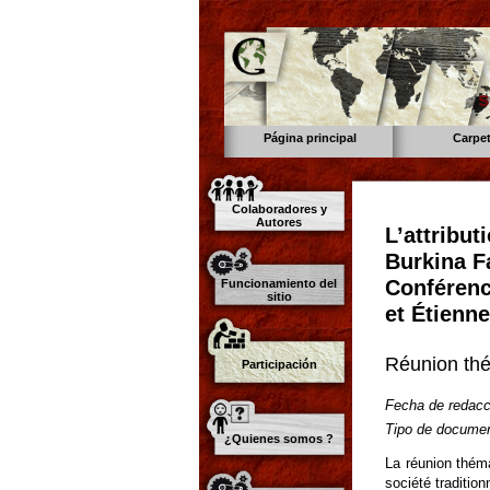
s
Página principal
Carpe
Colaboradores y
Autores
L’attribut
Burkina Fa
Conféren
Funcionamiento del
sitio
et Étienne
Réunion th
Participación
Fecha de redacc
Tipo de documen
¿Quienes somos ?
La réunion théma
société traditio