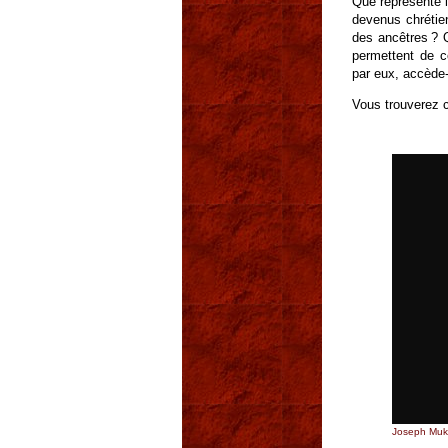
Que représente l
devenus chrétie
des ancêtres ? 
permettent de c
par eux, accède-t
Vous trouverez c
Joseph Muka