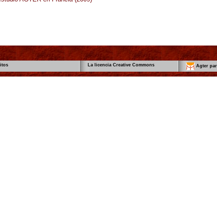
itos
La licencia Creative Commons
Agter par