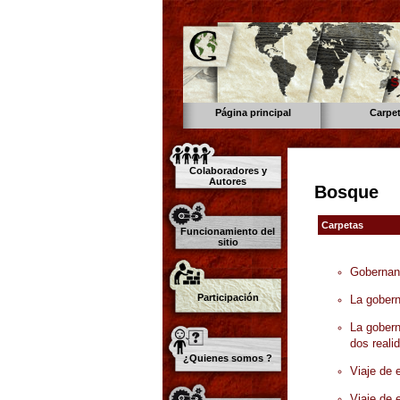
s
Página principal
Carpe
Colaboradores y
Autores
Bosque
Carpetas
Funcionamiento del
sitio
Gobernan
Participación
La gober
La gober
dos reali
¿Quienes somos ?
Viaje de
Viaje de 