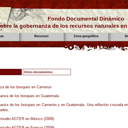
Fondo Documental Dinámico
obre la gobernanza de los recursos naturales e
tas
Recursos
Zona geográfica
D
Otros documentos
za de los bosques en Camerun
nanza de los bosques en Guatemala
nanza de los bosques en Camerún y en Guatemala. Una reflexión cruzada en
dades.
 estudio AGTER en México (2008)
estudio AGTER en Francia (2009)