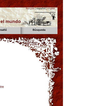
français
| español |
english
n el mundo
esafió
Búsqueda
tre