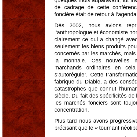
quelques mois auparavant, fut in
de cadrage de cette conféren
foncière était de retour à l’agenda
Dès 2002, nous avions repr
l’anthropologue et économiste ho
clairement ce qui a changé avec
seulement les biens produits po
concernés par les marchés, mais aus
la monnaie. Ces nouvelles m
marchands ordinaires en cel
s’autoréguler. Cette transformati
fabrique du Diable, a des consé
catastrophes que connut l’human
siècle. Du fait des spécificités de
les marchés fonciers sont touj
concentration.
Plus tard nous avons progressiv
précisant que le « tournant néolibé