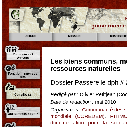
gouvernance d
Accueil
Dossiers
Ressource
Partenaires et
Auteurs
Les biens communs, mo
ressources naturelles
Fonctionnement du
site
Dossier Passerelle dph # 
Rédigé par :
Olivier Petitjean (Co
Contribuez
Date de rédaction :
mai 2010
Organismes :
Communauté des si
Qui sommes-nous ?
mondiale (COREDEM)
,
RITIMO
documentation pour la solida