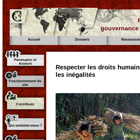
gouvernance d
Accueil
Dossiers
Ressource
Partenaires et
Auteurs
Respecter les droits humain
les inégalités
Fonctionnement du
site
Contribuez
Qui sommes-nous ?