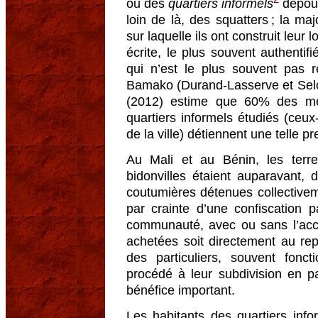
ou des
quartiers informels
dépour
loin de là, des squatters ; la maj
sur laquelle ils ont construit leu
écrite, le plus souvent authentif
qui n’est le plus souvent pas r
Bamako (Durand-Lasserve et Sel
(2012) estime que 60% des mé
quartiers informels étudiés (ceu
de la ville) détiennent une telle p
Au Mali et au Bénin, les terr
bidonvilles étaient auparavant, 
coutumières détenues collectivem
par crainte d’une confiscation p
communauté, avec ou sans l’acc
achetées soit directement au re
des particuliers, souvent fonct
procédé à leur subdivision en p
bénéfice important.
Les habitants des quartiers inf