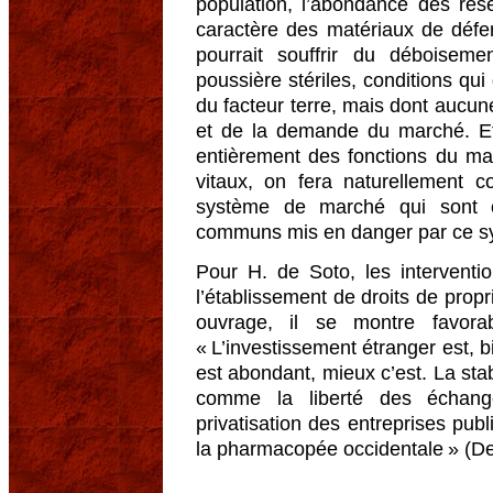
population, l’abondance des rése
caractère des matériaux de défe
pourrait souffrir du déboiseme
poussière stériles, conditions qu
du facteur terre, mais dont aucu
et de la demande du marché. E
entièrement des fonctions du m
vitaux, on fera naturellement c
système de marché qui sont c
communs mis en danger par ce sy
Pour H. de Soto, les interventio
l’établissement de droits de propr
ouvrage, il se montre favora
« L’investissement étranger est, b
est abondant, mieux c’est. La stab
comme la liberté des échange
privatisation des entreprises pub
la pharmacopée occidentale » (De