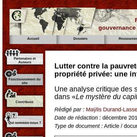
gouvernance d
Accueil
Dossiers
Ressource
Partenaires et
Auteurs
Lutter contre la pauvret
propriété privée: une in
Fonctionnement du
site
Une analyse critique des
dans «
Le mystère du capit
Contribuez
Rédigé par :
Maÿlis Durand-Lass
Date de rédaction :
décembre 20
Qui sommes-nous ?
Type de document :
Article / docu