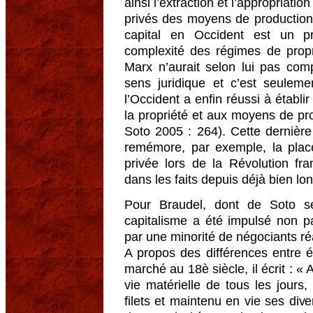
ainsi l’extraction et l’appropriatio
privés des moyens de production.
capital en Occident est un pr
complexité des régimes de propr
Marx n’aurait selon lui pas comp
sens juridique et c’est seulem
l’Occident a enfin réussi à établi
la propriété et aux moyens de pro
Soto 2005 : 264). Cette dernièr
remémore, par exemple, la place
privée lors de la Révolution fran
dans les faits depuis déjà bien l
Pour Braudel, dont de Soto s
capitalisme a été impulsé non pa
par une minorité de négociants ré
A propos des différences entre 
marché au 18è siècle, il écrit : 
vie matérielle de tous les jour
filets et maintenu en vie ses dive