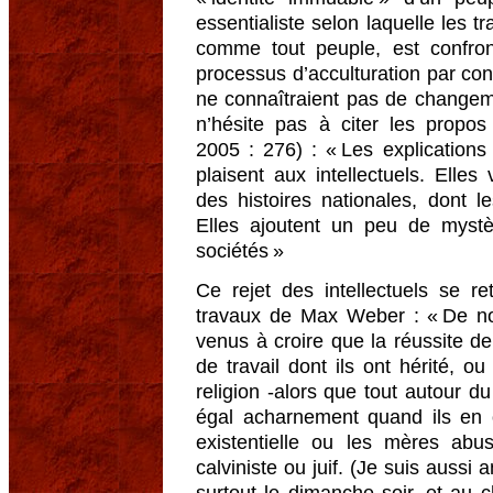
essentialiste selon laquelle les tr
comme tout peuple, est confro
processus d’acculturation par cont
ne connaîtraient pas de changeme
n’hésite pas à citer les prop
2005 : 276) : « Les explications 
plaisent aux intellectuels. Elles
des histoires nationales, dont l
Elles ajoutent un peu de mystè
sociétés »
Ce rejet des intellectuels se ret
travaux de Max Weber : « De n
venus à croire que la réussite de
de travail dont ils ont hérité, ou
religion -alors que tout autour d
égal acharnement quand ils en on
existentielle ou les mères ab
calviniste ou juif. (Je suis aussi 
surtout le dimanche soir, et au