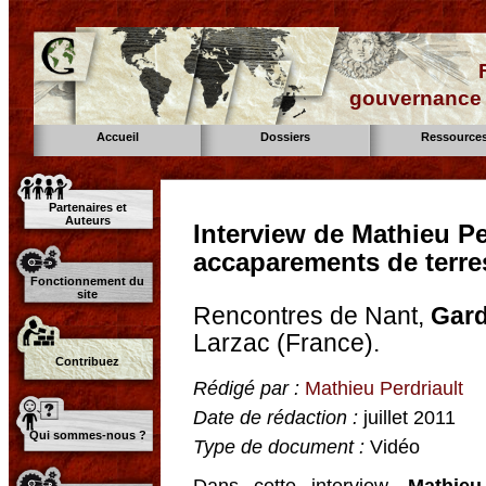
gouvernance d
Accueil
Dossiers
Ressource
Partenaires et
Auteurs
Interview de Mathieu Pe
accaparements de terres
Fonctionnement du
site
Rencontres de Nant,
Gard
Larzac (France).
Contribuez
Rédigé par :
Mathieu Perdriault
Date de rédaction :
juillet 2011
Qui sommes-nous ?
Type de document :
Vidéo
Dans cette interview,
Mathieu