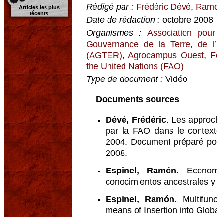
Rédigé par :
Frédéric Dévé
,
Ramo
Articles les plus
récents
Date de rédaction :
octobre 2008
Organismes :
Association pour
Gouvernance de la Terre, de l
(AGTER)
,
Agrocampus Ouest
,
F
the United Nations (FAO)
Type de document :
Vidéo
Documents sources
Dévé, Frédéric
. Les approch
par la FAO dans le context
2004. Document préparé po
2008.
Espinel, Ramón
. Econom
conocimientos ancestrales y
Espinel, Ramón
. Multifun
means of Insertion into Globa