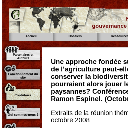
gouvernance d
Accueil
Dossiers
Ressource
Partenaires et
Auteurs
Une approche fondée su
de l’agriculture peut-el
Fonctionnement du
conserver la biodiversi
site
pourraient alors jouer l
paysannes? Conférences
Contribuez
Ramon Espinel. (Octobr
Extraits de la réunion th
Qui sommes-nous ?
octobre 2008