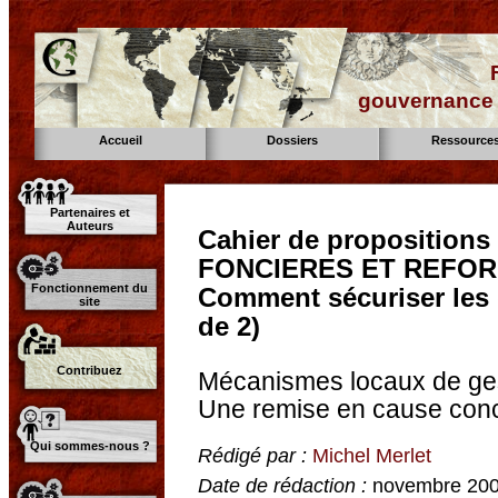
gouvernance d
Accueil
Dossiers
Ressource
Partenaires et
Auteurs
Cahier de proposition
FONCIERES ET REFORM
Fonctionnement du
Comment sécuriser les 
site
de 2)
Contribuez
Mécanismes locaux de gest
Une remise en cause conc
Qui sommes-nous ?
Rédigé par :
Michel Merlet
Date de rédaction :
novembre 20