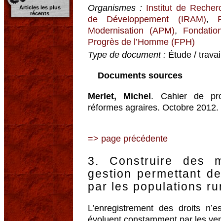
Organismes :
Institut de Reche
Articles les plus
récents
de Développement (IRAM)
,
Modernisation (APM)
,
Fondatio
Progrès de l’Homme (FPH)
Type de document :
Étude / trava
Documents sources
Merlet, Michel
. Cahier de prop
réformes agraires. Octobre 2012
=> page précédente
3. Construire des 
gestion permettant de
par les populations ru
L’enregistrement des droits n’e
évoluent constamment par les vente