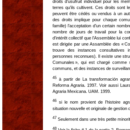
droits d’usufruit individuel pour les 
terres qu’ils cultivent. Ces droits sont 
peuvent être cédés ou vendus à un au
des droits implique pour chaque comun
famille) l’acceptation d’un certain nomb
nombre de jours de travail pour la co
d’intérêt collectif que l’Assemblée lui 
est dirigée par une Assamblée des « Co
trouve des instances consultatives 
personnes reconnues). Il existe une str
Comunales », qui est chargé comme s
communs, et des instances de surveillan
45
à partir de La transformación agrar
Reforma Agraria. 1997. Voir aussi Lau
Agraria Mexicana. UAM. 1999.
46
si le nom provient de l’histoire agr
situation nouvelle et originale de gestion 
47
Seulement dans une très petite minorité d
48
Voir la fiche # 1 de la partie 2. Bern