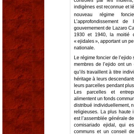
contrôlés par les indien
indigènes est reconnue et lé
nouveau régime foncier
L’approfondissement de 
gouvernement de Lazaro Car
1930 et 1940, la moitié d
« ejidales », apportant un p
nationale.
Le régime foncier de l’ejido s
membres de l’ejido ont un d
qu’ils travaillent à titre indiv
héritage à leurs descendants
leurs parcelles pendant plu
Les parcelles et entre
alimentent un fonds commun 
distribué individuellement, ni
religieuses. La plus haute 
est l’assemblée générale des
comisariado ejidal, qui e
communs et un conseil de 