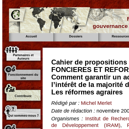
gouvernance d
Accueil
Dossiers
Ressource
Partenaires et
Auteurs
Cahier de proposition
FONCIERES ET REFORM
Fonctionnement du
Comment garantir un ac
site
l’intérêt de la majorité 
Les réformes agraires
Contribuez
Rédigé par :
Michel Merlet
Date de rédaction :
novembre 20
Qui sommes-nous ?
Organismes :
Institut de Reche
de Développement (IRAM)
,