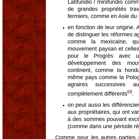
Latifundio / minifundio co
de grandes propriétés tra
fermiers, comme en Asie du
en fonction de leur origine. 
de distinguer les réformes ag
comme la mexicaine, qui
mouvement paysan et celles 
pour le Progrès avec un
développement des mouve
continent, comme la hondu
même pays comme la Pologn
agraires successives a
68
complètement différents
.
on peut aussi les différenci
aux propriétaires, qui ont va
à des sommes pouvant excéd
(comme dans une période réc
Comme pour les autres parties du