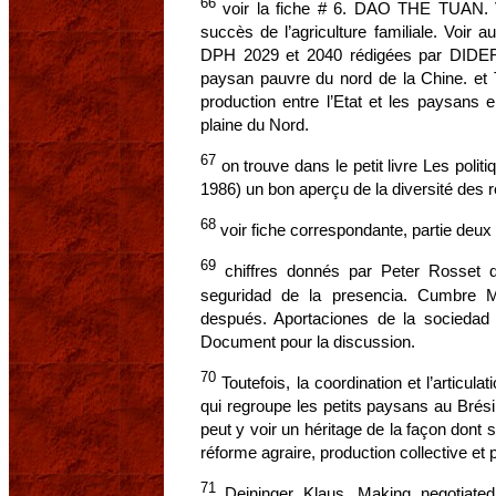
66
voir la fiche # 6. DAO THE TUAN. V
succès de l’agriculture familiale. Voir a
DPH 2029 et 2040 rédigées par DIDERO
paysan pauvre du nord de la Chine. et 
production entre l’Etat et les paysans
plaine du Nord.
67
on trouve dans le petit livre Les poli
1986) un bon aperçu de la diversité des 
68
voir fiche correspondante, partie deux 
69
chiffres donnés par Peter Rosset d
seguridad de la presencia. Cumbre M
después. Aportaciones de la sociedad 
Document pour la discussion.
70
Toutefois, la coordination et l’articul
qui regroupe les petits paysans au Brési
peut y voir un héritage de la façon don
réforme agraire, production collective et
71
Deininger Klaus. Making negotiated 