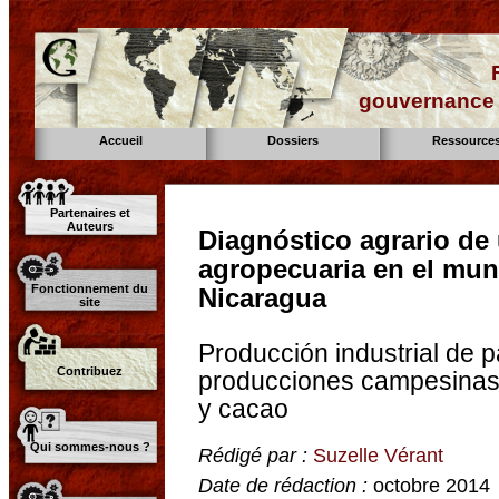
gouvernance d
Accueil
Dossiers
Ressource
Partenaires et
Auteurs
Diagnóstico agrario de
agropecuaria en el muni
Fonctionnement du
Nicaragua
site
Producción industrial de p
Contribuez
producciones campesinas
y cacao
Qui sommes-nous ?
Rédigé par :
Suzelle Vérant
Date de rédaction :
octobre 2014