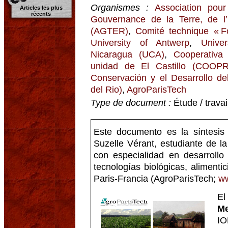
Organismes :
Association pour
Articles les plus
récents
Gouvernance de la Terre, de l
(AGTER)
,
Comité technique « F
University of Antwerp
,
Unive
Nicaragua (UCA)
,
Cooperativa
unidad de El Castillo (COO
Conservación y el Desarrollo d
del Rio)
,
AgroParisTech
Type de document :
Étude / trava
Este documento es la síntesis 
Suzelle Vérant, estudiante de l
con especialidad en desarrollo 
tecnologías biológicas, aliment
Paris-Francia (AgroParisTech;
ww
El
Me
IO