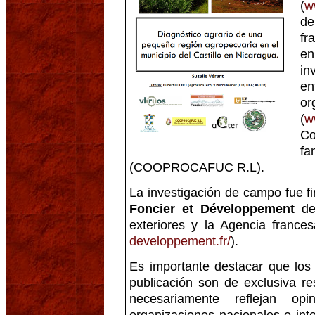
(
w
de
fr
e
in
en
or
(
w
Co
f
(COOPROCAFUC R.L).
La investigación de campo fue f
Foncier et Développement
del
exteriores y la Agencia frances
developpement.fr/
).
Es importante destacar que los
publicación son de exclusiva r
necesariamente reflejan op