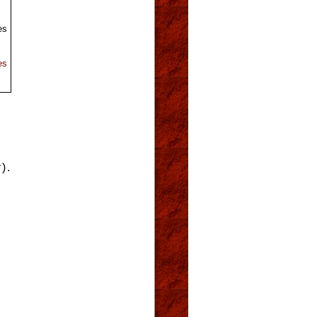
es
es
).