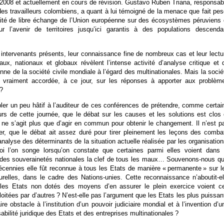
2008 et actuellement en cours de révision. Gustavo Ruben Triana, responsab
des travailleurs colombiens, a quant à lui témoigné de la menace que fait pes
raité de libre échange de l’Union européenne sur des écosystèmes péruviens 
ur l’avenir de territoires jusqu’ici garantis à des populations descenda
 intervenants présents, leur connaissance fine de nombreux cas et leur lectu
ux, nationaux et globaux révèlent l’intense activité d’analyse critique et 
enne de la société civile mondiale à l’égard des multinationales. Mais la socié
lle vraiment accordée, à ce jour, sur les réponses à apporter aux problèm
 ?
ler un peu hâtif à l’auditeur de ces conférences de prétendre, comme certai
ours de cette journée, que le débat sur les causes et les solutions est clos 
l ne s’agit plus que d’agir en commun pour obtenir le changement. Il n’est p
lier, que le débat ait assez duré pour tirer pleinement les leçons des comba
analyse des déterminants de la situation actuelle réalisée par les organisation
i l’on songe lorsqu’on constate que certaines parmi elles voient dans 
n des souverainetés nationales la clef de tous les maux… Souvenons-nous qu’
écennies elle fût reconnue à tous les Etats de manière « permanente » sur l
urelles, dans le cadre des Nations-unies. Cette reconnaissance n’aboutit-el
les Etats non dotés des moyens d’en assurer le plein exercice voient c
oitées par d’autres ? N’est-elle pas l’argument que les Etats les plus puissan
aire obstacle à l’institution d’un pouvoir judiciaire mondial et à l’invention d’u
abilité juridique des Etats et des entreprises multinationales ?