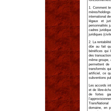
1. Comment les
mères/holdings 
international 
légaux et jur
personnalités j
cadres juridiq
juridiques (civ
2. La rentabili
dûe au fait q
bénéfices qui 
des transactions
même groupe, a
permettent de 
transformés qui
artificiel, ce 
subventions pu
Les accords int
et de libre-éch
de fortes gar
l’approvisionn
TransNational
domaine, en pa