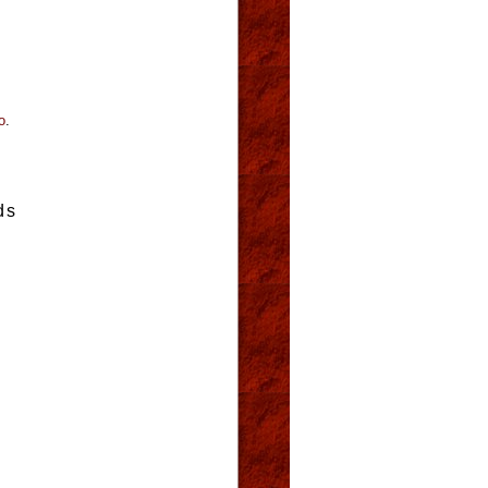
o
.
ds