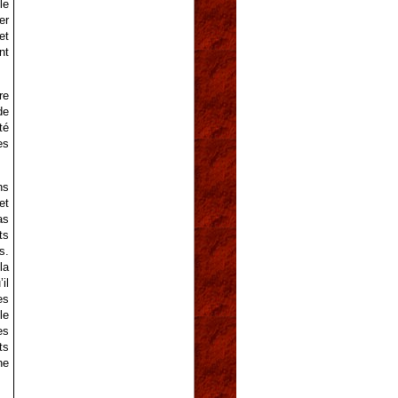
le
er
et
nt
re
de
té
es
ns
et
as
ts
s.
la
il
es
le
es
ts
ne