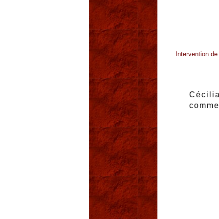
Intervention d
Cécili
commer