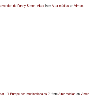
tervention de Fanny Simon, Aitec
from
Alter-médias
on
Vimeo
.
T
bat - "L'Europe des multinationales ?"
from
Alter-médias
on
Vimeo
.