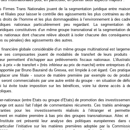
 Firmes Trans Nationales jouent de la segmentation juridique entre maiso
et filiales pour laisser le contrôle des agissements les plus contraires au dro
des droits de l’homme et les plus dommageables à l’environnement à des cadr
idiques nationaux particulièrement peu regardant. La segmentation d
uridiques constitutives d’un même groupe transnational et la segmentation d
ues nationaux dont chacune relève aboutit à isoler chacune des conséquenc
iles ou pénales) des agissements des autres.
té financière globale considérable d’un même groupe multinational est largeme
ue ses composantes jouent de modalités de transfert de leurs produits 
leur permettent d’échapper aux prélèvements fiscaux nationaux. L’illustrati
 à prix « de transfert » (très inférieur au prix de marché) entre entreprises d’
pportée par Bruno Bauraind du Gresea, est limpide à cet égard. Ces pratiqu
placer une filiale - source de matière première par exemple ou de produi
 seront commercialisés par une autre entité du groupe - en situation de défic
qui lui évite toute imposition sur les bénéfices, voire lui donne accès à d
bliques.
er-nationaux (entre Etats ou groupe d’Etats) de promotion des investissemen
ange ont aussi fait l’objet de commentaires récurrents. Ces traités aménage
anties pour les investissements réalisés à l’étranger et permette
ement en matière première à bas prix des groupes transnationaux. Aitec et 
 Institute ont présenté leur analyse des politiques européennes dans 
rticulier l’initiative sur les matières premières adoptée par la Commissi