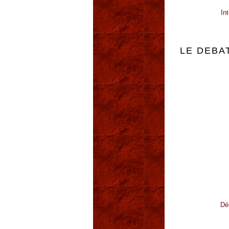
In
LE DEBA
Dé