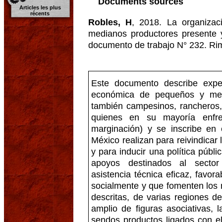
Documents sources
Articles les plus
récents
Robles, H
, 2018. La organiza
medianos productores presente 
documento de trabajo N° 232. Ri
Este documento describe exper
económica de pequeños y med
también campesinos, rancheros,
quienes en su mayoría enfr
marginación) y se inscribe en
México realizan para reivindicar
y para inducir una política públi
apoyos destinados al secto
asistencia técnica eficaz, favor
socialmente y que fomenten los 
descritas, de varias regiones d
amplio de figuras asociativas, l
sendos productos ligados con e