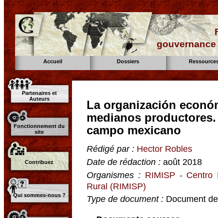
gouvernance d
Accueil
Dossiers
Ressource
Partenaires et
Auteurs
La organización econó
medianos productores. 
Fonctionnement du
campo mexicano
site
Rédigé par :
Hector Robles
Date de rédaction :
août 2018
Contribuez
Organismes :
RIMISP - Centro L
Rural (RIMISP)
Qui sommes-nous ?
Type de document :
Document de 