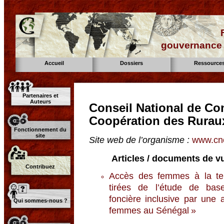
gouvernance d
Accueil
Dossiers
Ressource
Partenaires et
Auteurs
Conseil National de Con
Coopération des Rurau
Fonctionnement du
site
Site web de l’organisme :
www.cnc
Articles / documents de vu
Contribuez
Accès des femmes à la te
tirées de l’étude de bas
foncière inclusive par une 
Qui sommes-nous ?
femmes au Sénégal »