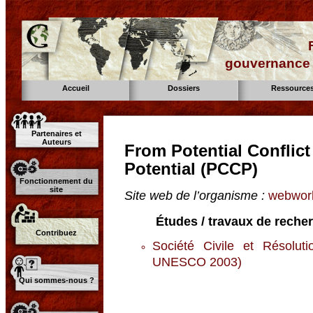
gouvernance d
Accueil
Dossiers
Ressource
Partenaires et
Auteurs
From Potential Conflict
Potential (PCCP)
Fonctionnement du
site
Site web de l’organisme :
webworl
Études / travaux de reche
Contribuez
Société Civile et Résolut
UNESCO 2003)
Qui sommes-nous ?