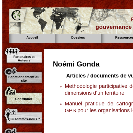
gouvernance d
Accueil
Dossiers
Ressource
Partenaires et
Auteurs
Noémi Gonda
Articles / documents de vu
Fonctionnement du
site
Methodologie participative 
dimensions d’un territoire
Contribuez
Manuel pratique de cartogra
GPS pour les organisations 
Qui sommes-nous ?