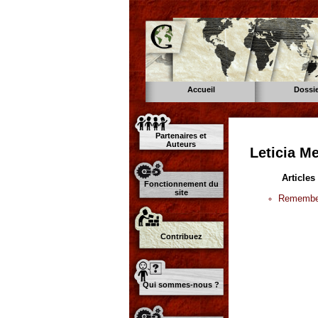
Accueil
Dossi
Partenaires et
Auteurs
Leticia M
Articles
Fonctionnement du
site
Remember
Contribuez
Qui sommes-nous ?