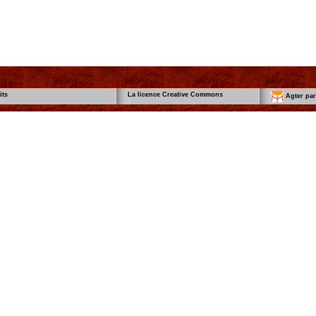
its
La licence Creative Commons
Agter part