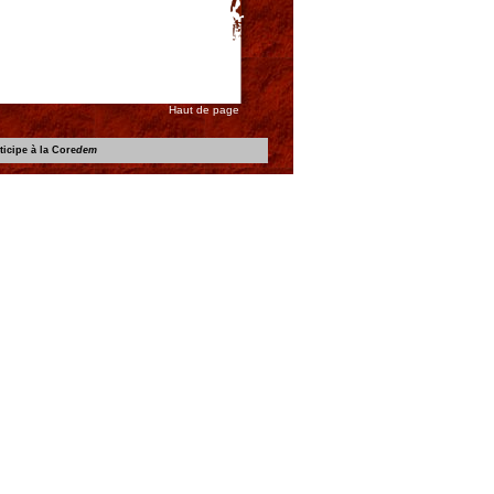
Haut de page
icipe à la Core
dem