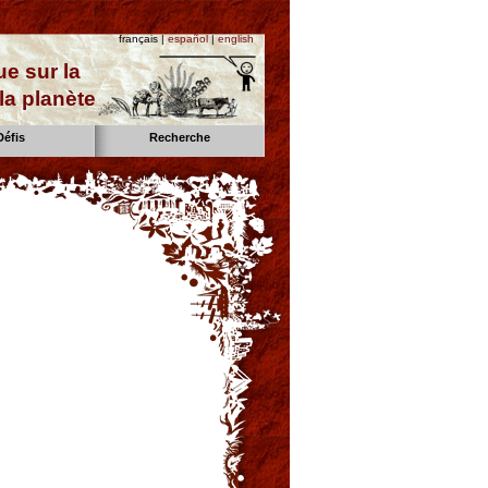
français |
español
|
english
e sur la
la planète
Défis
Recherche