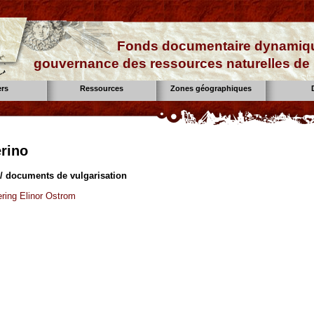
Fonds documentaire dynamiqu
gouvernance des ressources naturelles de 
ers
Ressources
Zones géographiques
erino
 / documents de vulgarisation
ing Elinor Ostrom