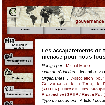
gouvernance d
Accueil
Dossiers
Ressource
Partenaires et
Auteurs
Les accaparements de t
menace pour nous tou
Fonctionnement du
site
Rédigé par :
Michel Merlet
Date de rédaction :
décembre 20
Organismes :
Association pour
Contribuez
Gouvernance de la Terre, de l
(AGTER)
,
Terre de Liens
,
Groupe 
Prospective (GREP / Revue Pour
Qui sommes-nous ?
Type de document :
Article / docu