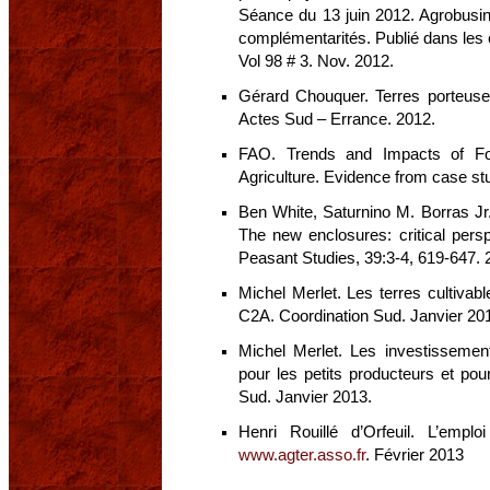
Séance du 13 juin 2012. Agrobusin
complémentarités. Publié dans les 
Vol 98 # 3. Nov. 2012.
Gérard Chouquer. Terres porteuses
Actes Sud – Errance. 2012.
FAO. Trends and Impacts of For
Agriculture. Evidence from case st
Ben White, Saturnino M. Borras Jr
The new enclosures: critical persp
Peasant Studies, 39:3-4, 619-647. 
Michel Merlet. Les terres cultivab
C2A. Coordination Sud. Janvier 20
Michel Merlet. Les investissement
pour les petits producteurs et pou
Sud. Janvier 2013.
Henri Rouillé d’Orfeuil. L’emplo
www.agter.asso.fr
. Février 2013