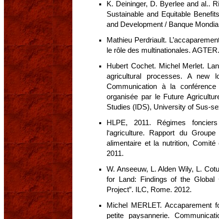
K. Deininger, D. Byerlee and al.. Ri
Sustainable and Equitable Benefits
and Development / Banque Mondial
Mathieu Perdriault. L’accaparement
le rôle des multinationales. AGTE
Hubert Cochet. Michel Merlet. Lan
agricultural processes. A new l
Communication à la conférence i
organisée par le Future Agricultur
Studies (IDS), University of Sus-se
HLPE, 2011. Régimes fonciers 
l‘agriculture. Rapport du Groupe
alimentaire et la nutrition, Comit
2011.
W. Anseeuw, L. Alden Wily, L. Cotu
for Land: Findings of the Glob
Project”. ILC, Rome. 2012.
Michel MERLET. Accaparement fonc
petite paysannerie. Communicati