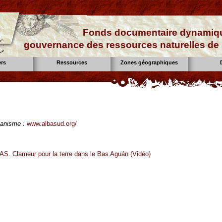
Fonds documentaire dynamiqu
gouvernance des ressources naturelles de 
ers
Ressources
Zones géographiques
ganisme :
www.albasud.org/
. Clameur pour la terre dans le Bas Aguán (Vidéo)