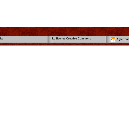
its
La licence Creative Commons
Agter part