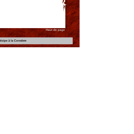
Haut de page
icipe à la Core
dem