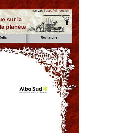
français |
español
|
english
e sur la
la planète
Défis
Recherche