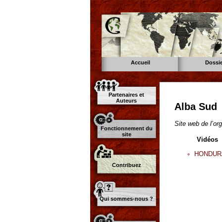
Accueil
Dossi
Partenaires et
Auteurs
Alba Sud
Site web de l’or
Fonctionnement du
site
Vidéos
HONDURAS
Contribuez
Qui sommes-nous ?