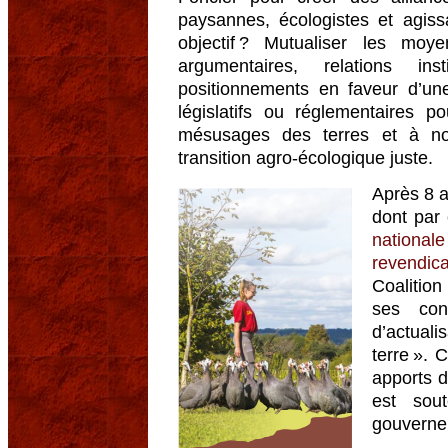
paysannes, écologistes et agis
objectif ? Mutualiser les moye
argumentaires, relations ins
positionnements en faveur d’une
législatifs ou réglementaires p
mésusages des terres et à n
transition agro-écologique juste.
Après 8 
dont par
nation
revendica
Coalition
ses con
d’actuali
terre ». 
apports d
est sou
gouverne