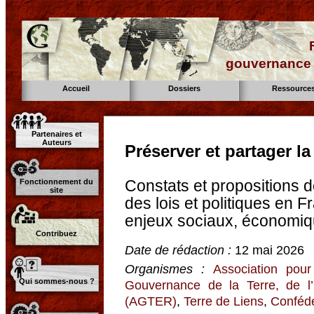
gouvernance d
Accueil
Dossiers
Ressource
Partenaires et
Auteurs
Préserver et partager la
Constats et propositions d
Fonctionnement du
site
des lois et politiques en 
enjeux sociaux, économiq
Contribuez
Date de rédaction :
12 mai 2026
Organismes :
Association pour
Qui sommes-nous ?
Gouvernance de la Terre, de l
(AGTER)
,
Terre de Liens
,
Conféd