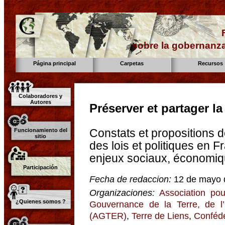
sobre la gobernanza
Página principal
Carpetas
Recursos
Colaboradores y
Autores
Préserver et partager la
Constats et propositions d
Funcionamiento del
sitio
des lois et politiques en 
enjeux sociaux, économiq
Participación
Fecha de redaccion:
12 de mayo 
Organizaciones:
Association pou
¿Quienes somos ?
Gouvernance de la Terre, de l
(AGTER)
,
Terre de Liens
,
Conféd