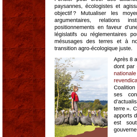
paysannes, écologistes et agis
objectif ? Mutualiser les moye
argumentaires, relations ins
positionnements en faveur d’une
législatifs ou réglementaires p
mésusages des terres et à n
transition agro-écologique juste.
Après 8 
dont par
nation
revendica
Coalition
ses con
d’actuali
terre ». 
apports d
est sou
gouverne