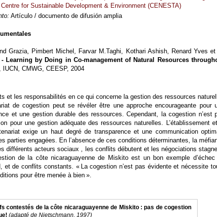
,
Centre for Sustainable Development & Environment (CENESTA)
to:
Artículo / documento de difusión amplia
cumentales
end Grazia, Pimbert Michel, Farvar M.Taghi, Kothari Ashish, Renard Yves et 
- Learning by Doing in Co-management of Natural Resources through
D, IUCN, CMWG, CEESP, 2004
its et les responsabilités en ce qui concerne la gestion des ressources naturel
riat de cogestion peut se révéler être une approche encourageante pour 
ce et une gestion durable des ressources. Cependant, la cogestion n’est 
tion pour une gestion adéquate des ressources naturelles. L’établissement et
tenariat exige un haut degré de transparence et une communication optim
es parties engagées. En l’absence de ces conditions déterminantes, la méfia
les différents acteurs sociaux , les conflits débutent et les négociations stagne
estion de la côte nicaraguayenne de Miskito est un bon exemple d’échec
, et de conflits constants. « La cogestion n’est pas évidente et nécessite to
ditions pour être menée à bien ».
fs contestés de la côte nicaraguayenne de Miskito : pas de cogestion
ue!
(adapté de Nietschmann, 1997)