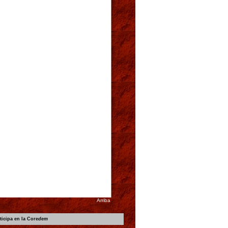
Arriba
ticipa en la Core
dem