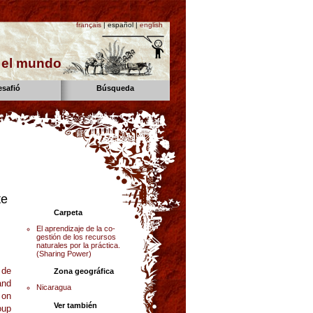
français
| español |
english
n el mundo
esafió
Búsqueda
te
Carpeta
El aprendizaje de la co-
gestión de los recursos
naturales por la práctica.
(Sharing Power)
 de
Zona geográfica
and
Nicaragua
 on
Ver también
oup