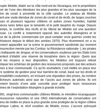
uple Miskito, établi sur la côte nord-est du Nicaragua, est le propriétaire
inel de l’une des étendues les plus grandes et les plus sauvages de la
ière de corail à proximité de la côte caraïbe. Le plateau de Miskito
ient une vaste étendue de zones de corail et de récifs, de larges couches
gues et plusieurs lagunes côtières et autres zones humides, habitat
pèces rares telles que le lamantin et le petit dauphin du rivage. Depuis
temps, le contrôle des récifs et du littoral de Miskito est une question
euse. Le conflit a notamment opposé des autorités étrangères et le
eur de la pêche commerciale (on peut compter onze guerres contre les
hisseurs depuis le début des années 1970). Plus récemment, on a vu
ement apparaître sur la scène le gouvernement sandiniste (au moment
insurrection menée par les Contras -la Résistance nationale- ), les pirates
es trafiquants de drogue, et les conservateurs soutenus par les Etats-Unis
tentent d’établir une réserve de biosphére dans la région. Quels que
nt les moyens à leur disposition, les Miskitos ont toujours refusé
pliquer les schémas de gestion des ressources proposés par des acteurs
rnes à leur communauté. Ce qu’ils souhaitent, c’est mettre en place leur
re système de gestion pour leur barrière de corail, basé sur les droits et
onsabilités coutumiers, en incluant une régulation des prises, du nombre
êcheurs autorisés ainsi que de l’accès aux zones de pêche. Ils ont
ement besoin d’une aide concrète pour protéger leurs ressources
imes de l’exploitation étrangère à grande échelle.
991, vingt-trois communautés côtières Miskito, le ministère nicaraguayen
ressources naturelles et une ONG internationale de conservation ont
enu de mettre en place la plus grande zone protégée de la région côtière
érique Latine, le récif corallien de Miskito inclus. L’accord prévoyait