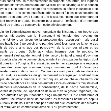
ieurs conditions : la reconnaissance la propriété des terres, des lagunes
erritoires maritimes ancestraux des Miskito par le Nicaragua et le soutien
ys à la lutte contre le pillage des ressources, la pêche industrielle et le
ic de drogue. Les communautés indigènes, quant à elles, devaient gérer la
ection de la zone avec l’appui d’une assistance technique extérieure, et
ient recevoir une aide financière pour assurer l’exécution d’un nombre
rtant de projets de conservation et de développement.
ein de l’administration gouvernementale du Nicaragua, on trouve des
onnes intéressées par le financement et l’emploi des revenus du
isme (et donc en faveur de la protection des ressources), mais aussi
tres habituées à percevoir une part des bénéfices issus de la vente des
is de pêche ainsi que des pots-de-vin de la part des pirates et les
iquants de drogue. Suite aux luttes internes pour le pouvoir, le
rnement s’est rapidement retiré de l’accord initial et a tenté d’ouvrir un
d couloir à la pêche commerciale, scindant en deux parties la région dont
ait question à l’origine. Il a aussi déclaré territoire protégé une région à
térieur des terres qui comprend cinq communautés dont il n’avait pas
re été question dans l’accord. Comme cela n’est pas inhabituel dans les
 du sud, les ministères du gouvernement nicaraguayen souffrent d’un
ue de moyens financiers et techniques, et de chevauchements ou
its de compétences au sein des autorités locales (différents ministères et
rtements responsables de la conservation, de la pêche commerciale,
ermis de pêche, de l’application de la loi et de la gestion régionale). De
, ces autorités ont pour habitude d’agir uniquement sur le court-terme et
ontrer une volonté nette de contrôler les ressources naturelles depuis
ureaux lointains. Il n’est donc pas étonnant que les intérêts des Miskitos
ont retrouvés en contradiction avec ceux du gouvernement.