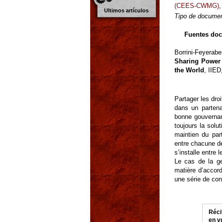
(CEES-CWMG)
Ultimos artículos
Tipo de documen
Fuentes do
Borrini-Feyerab
Sharing Power 
the World
, IIE
Partager les dro
dans un partena
bonne gouvernan
toujours la solu
maintien du par
entre chacune d
s’installe entre 
Le cas de la g
matière d’accord
une série de con
Réci
en v