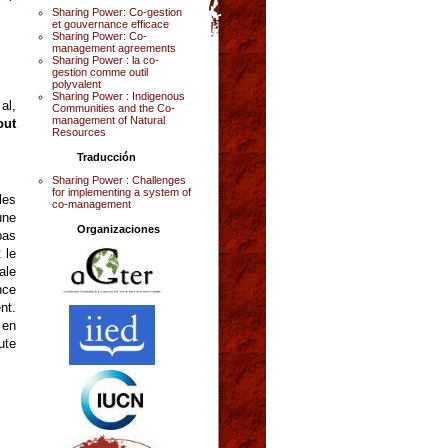
Sharing Power: Co-gestion
et gouvernance efficace
Sharing Power: Co-
management agreements
Sharing Power : la co-
gestion comme outil
polyvalent
Sharing Power : Indigenous
al,
Communities and the Co-
management of Natural
out
Resources
Traducción
Sharing Power : Challenges
for implementing a system of
les
co-management
une
Organizaciones
pas
 le
ale
nce
nt.
 en
ute