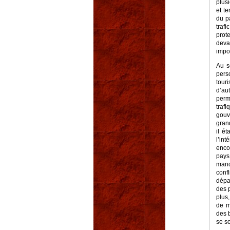
plus
et t
du pa
traf
prot
deva
impo
Au s
pers
tour
d’au
perm
traf
gouve
gran
il ét
l’in
enco
pays
manq
confl
dépa
des p
plus
de m
des b
se s