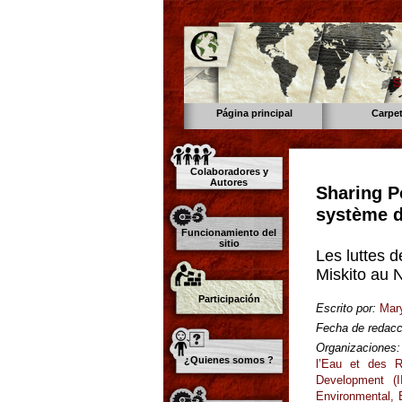
s
Página principal
Carpe
Colaboradores y
Autores
Sharing P
système d
Funcionamiento del
sitio
Les luttes d
Miskito au 
Participación
Escrito por:
Mar
Fecha de redacc
Organizaciones:
¿Quienes somos ?
l’Eau et des R
Development (I
Environmental,