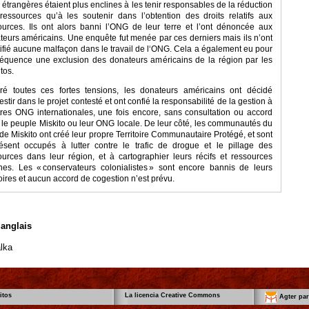
étrangères étaient plus enclines à les tenir responsables de la réduction
ressources qu’à les soutenir dans l’obtention des droits relatifs aux
ources. Ils ont alors banni l’ONG de leur terre et l’ont dénoncée aux
teurs américains. Une enquête fut menée par ces derniers mais ils n’ont
tifié aucune malfaçon dans le travail de l‘ONG. Cela a également eu pour
équence une exclusion des donateurs américains de la région par les
tos.
ré toutes ces fortes tensions, les donateurs américains ont décidé
estir dans le projet contesté et ont confié la responsabilité de la gestion à
tres ONG internationales, une fois encore, sans consultation ou accord
 le peuple Miskito ou leur ONG locale. De leur côté, les communautés du
 de Miskito ont créé leur propre Territoire Communautaire Protégé, et sont
ésent occupés à lutter contre le trafic de drogue et le pillage des
ources dans leur région, et à cartographier leurs récifs et ressources
nes. Les « conservateurs colonialistes » sont encore bannis de leurs
toires et aucun accord de cogestion n’est prévu.
’anglais
lka
itos
La licencia Creative Commons
Agter par