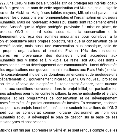
992, une ONG Miskito locale fut créée afin de protéger les intérêts locaux
is à la gestion. Le nom de cette organisation est Mikupia, ce qui signifie
 cœur de Miskito ». Malgré ses faibles moyens, Mikupia est parvenue à
urager les discussions environnementales et l’organisation en plusieurs
unautés. Mais de nouveaux acteurs puissants sont rapidement entrés
cène. Aussitôt que la région protégée provisoire fut mise en place, de
breuses ONG du nord spécialisées dans la conservation et le
loppement ont reçu des sommes importantes pour contribuer à la
ion et poursuivre leurs propres objectifs, tels que la conservation de la
iversité locale, mais aussi une conservation plus prosaïque, celle de
s propres organisations et emplois. Environ 10% des ressources
ancières en provenance des donateurs furent accordées aux
unautés des Miskitos et à Mikupia. Le reste, soit 90% des dons -
osés contribuer au développement des communautés - furent déboursés
 les organisations non gouvernementales situées aux Etats-Unis (et cela,
 le consentement mutuel des donateurs américains et de quelques-uns
départements du gouvernement nicaraguayen). Un nouveau projet de
ion de la réserve de biosphére fut rapidement élaboré, sans aucune
rence aux conditions convenues dans le projet initial, en particulier les
es adoptées pour lutter contre le pillage, la pêche industrielle et le trafic
rogue, et les programmes de conservation et de développement
osés être exécutés par les communautés locales. En revanche, les fonds
nus pour ces projets furent dépensés pour soutenir les actions de l’ONG
ord qui se considérait comme l’organe décisionnel au nom des
unautés et qui a développé le plan de gestion sur la base de ses
res analyses et observations.
Miskitos ont fini par apprendre la vérité et se sont rendus compte que les