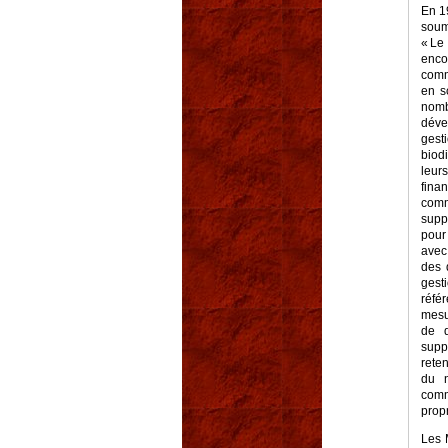
En 1
soum
« Le
enco
comm
en s
nom
déve
gest
biod
leur
fin
comm
supp
pour
avec
des 
gest
réfé
mesur
de d
supp
rete
du n
comm
prop
Les 