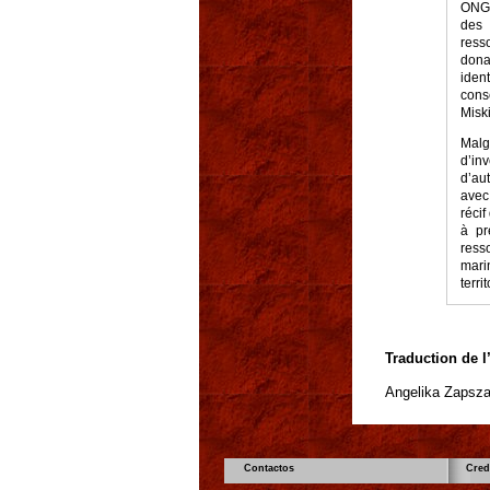
ONG 
des 
ress
dona
iden
cons
Miski
Malg
d’inv
d’au
avec
récif
à pr
ress
mari
terri
Traduction de l
Angelika Zapsza
Contactos
Cred