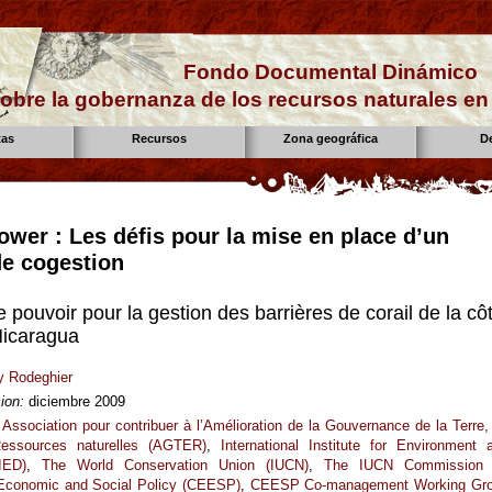
Fondo Documental Dinámico
obre la gobernanza de los recursos naturales e
tas
Recursos
Zona geográfica
D
ower : Les défis pour la mise en place d’un
e cogestion
e pouvoir pour la gestion des barrières de corail de la cô
Nicaragua
y Rodeghier
ion:
diciembre 2009
Association pour contribuer à l’Amélioration de la Gouvernance de la Terre,
essources naturelles (AGTER)
,
International Institute for Environment 
IED)
,
The World Conservation Union (IUCN)
,
The IUCN Commission
 Economic and Social Policy (CEESP)
,
CEESP Co-management Working Gr