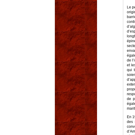
Le pe
orig
barr
cont
d’al
d’es
long
épin
sect
enva
égal
de l’
et l
qui 
soie
d’ap
exte
prop
resp
de p
égal
marit
En 1
des 
conv
d’Am