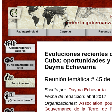
sobre la gobernanza
Página principal
Carpetas
Recursos
Colaboradores y
Autores
Evoluciones recientes d
Cuba: oportunidades y 
Funcionamiento del
Dayma Echevarria
sitio
Reunión temática # 45 de
Participación
Escrito por:
Dayma Echevarría
Fecha de redaccion:
abril 2017
¿Quienes somos ?
Organizaciones:
Association pou
Gouvernance de la Terre, de l