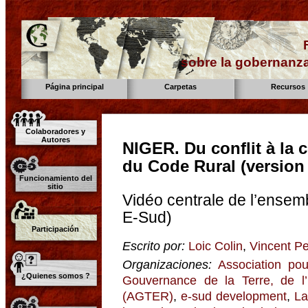
sobre la gobernanza
Página principal
Carpetas
Recursos
Colaboradores y
Autores
NIGER. Du conflit à la 
du Code Rural (versio
Funcionamiento del
sitio
Vidéo centrale de l’ense
E-Sud)
Participación
Escrito por:
Loic Colin
,
Vincent Pe
Organizaciones:
Association pou
¿Quienes somos ?
Gouvernance de la Terre, de l
(AGTER)
,
e-sud development
,
La