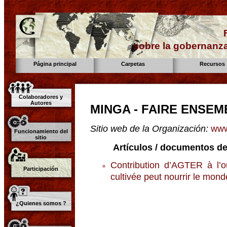
sobre la gobernanza
Página principal
Carpetas
Recursos
Colaboradores y
Autores
MINGA - FAIRE ENSEM
Sitio web de la Organización:
www
Funcionamiento del
sitio
Artículos / documentos de
Contribution d’AGTER à l’ou
Participación
cultivée peut nourrir le mo
¿Quienes somos ?