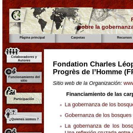
sobre la gobernanza
Página principal
Carpetas
Recursos
Colaboradores y
Autores
Fondation Charles Léop
Progrès de l’Homme (F
Funcionamiento del
sitio
Sitio web de la Organización:
www
Financiamiento de las car
Participación
La gobernanza de los bosq
Gobernanza de los bosques
¿Quienes somos ?
La gobernanza de los bos
Una reflexión cruzada entre 