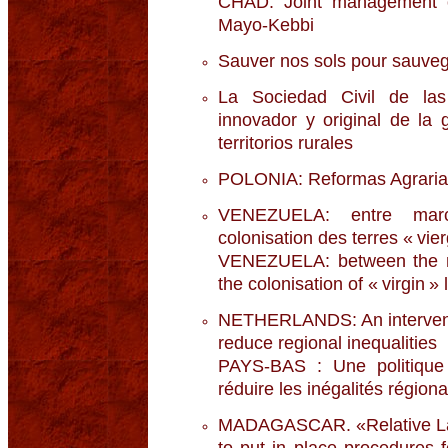
CHAD. Joint management 
Mayo-Kebbi
Sauver nos sols pour sauveg
La Sociedad Civil de las
innovador y original de la 
territorios rurales
POLONIA: Reformas Agrarias y
VENEZUELA: entre march
colonisation des terres « vie
VENEZUELA: between the ma
the colonisation of « virgin »
NETHERLANDS: An interventio
reduce regional inequalities
PAYS-BAS : Une politique a
réduire les inégalités régiona
MADAGASCAR. «Relative Land
to put in place procedures f