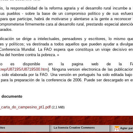
is, la responsabilidad de la reforma agraria y el desarrollo rural incumbe a 
sus pueblos - sobre la base de un compromiso político y de sus esfuer
 para que participe, habrá de motivarse y alentarse a la gente a reconocer 
mprometerse firmemente cara al desarrollo rural, prestando especial atenció
arados.
licación se dirige a intelectuales, pensadores y escritores, lo mismo qu
les y políticos; va destinada a todos aquellos que pueden ayudar a divulgar
onferencia Mundial. La FAO espera que constituya un viraje decisivo en
ucha del hombre contra la pobreza. »
nto es disponible en la pagina web de la F
ocrep/U8719S/U8719S00.htm
]. Ninguna version electronica de las publicacio
a sido elaborada por la FAO. Una versión en portugués ha sido editada bajo
il para la preparación de la conferencia de 2006. Puede ser descargado en e
l documento
_carta_do_campesino_pt1.pdf
(2,1 MiB)
itos
La licencia Creative Commons
Agter par