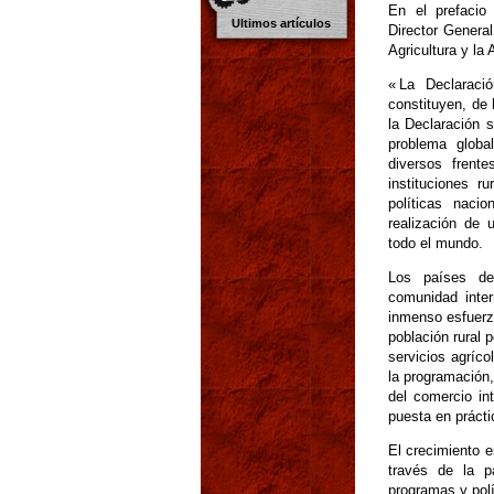
En el prefac
Ultimos artículos
Director Genera
Agricultura y la 
« La Declaraci
constituyen, de 
la Declaración s
problema globa
diversos frent
instituciones ru
políticas naci
realización de
todo el mundo.
Los países de
comunidad inter
inmenso esfuerzo
población rural 
servicios agríco
la programación,
del comercio in
puesta en prácti
El crecimiento e
través de la p
programas y polí