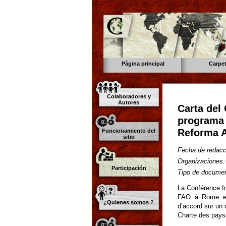
s
Página principal
Carpe
Colaboradores y
Autores
Carta del
programa 
Reforma A
Funcionamiento del
sitio
Fecha de redacc
Organizaciones:
Participación
Tipo de documen
La Conférence In
FAO à Rome en 
¿Quienes somos ?
d’accord sur un 
Charte des pays