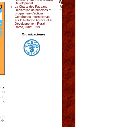
Development
La Charte des Paysans.
Déclaration de principes et
programme d’actions.
Conférence Internationale
sur la Réforme Agraire et le
Développement Rural,
Rome, Juillet 1979.
Organizaciones
s y
 en
tas
 la
, a
 de