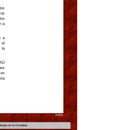
los
zos
los
n a
e a
 el
 la
AO
nes
 en
sta
Arriba
ticipa en la Core
dem