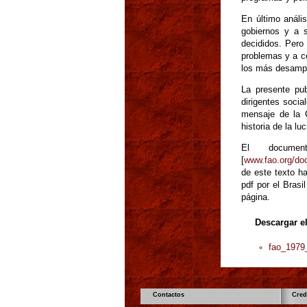
En último anális
gobiernos y a 
decididos. Pero
problemas y a co
los más desamp
La presente pub
dirigentes socia
mensaje de la C
historia de la l
El docume
[
www.fao.org/d
de este texto h
pdf por el Bras
página.
Descargar e
fao_1979
Contactos
Cred