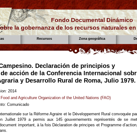
Fondo Documental Dinámico
obre la gobernanza de los recursos naturales e
tas
Recursos
Zona geográfica
D
 Campesino. Declaración de principios y
de acción de la Conferencia Internacional sob
graria y Desarrollo Rural de Roma, Julio 1979.
ion:
2014
Food and Agriculture Organization of the United Nations (FAO)
to:
Comunicado
ternationale sur la Réforme Agraire et le Développement Rural convoquée par
Juillet 1979 a permis aux 145 gouvernements représentés de se met
document important, à la fois Déclaration de principes et Programme d’action,
ans.