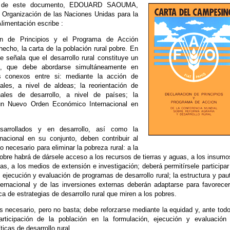
io de este documento, EDOUARD SAOUMA,
l Organización de las Naciones Unidas para la
Alimentación escribe :
ón de Principios y el Programa de Acción
hecho, la carta de la población rural pobre. En
e señala que el desarrollo rural constituye un
l, que debe abordarse simultáneamente en
es conexos entre si: mediante la acción de
rales, a nivel de aldeas; la reorientación de
onales de desarrollo, a nivel de países; la
 un Nuevo Orden Económico Internacional en
sarrollados y en desarrollo, así como la
nacional en su conjunto, deben contribuir al
 necesario para eliminar la pobreza rural: a la
pobre habrá de dársele acceso a los recursos de tierras y aguas, a los insumo
las, a los medios de extensión e investigación; deberá permitírsele participar
 ejecución y evaluación de programas de desarrollo rural; la estructura y pau
ternacional y de las inversiones externas deberán adaptarse para favorecer
ca de estrategias de desarrollo rural que miren a los pobres.
s necesario, pero no basta; debe reforzarse mediante la equidad y, ante todo
articipación de la población en la formulación, ejecución y evaluación
ticas de desarrollo rural