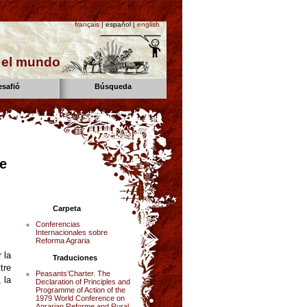
français
| español |
english
n el mundo
esafió
Búsqueda
re
Carpeta
Conferencias
Internacionales sobre
Reforma Agraria
 la
Traduciones
tre
Peasants’Charter. The
 la
Declaration of Principles and
Programme of Action of the
1979 World Conference on
Agrarian Reforme and Rural